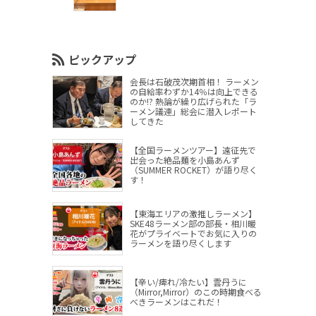
ピックアップ
会長は石破茂次期首相！ ラーメン
の自給率わずか14％は向上できる
のか!? 熱論が繰り広げられた「ラ
ーメン議連」総会に潜入レポート
してきた
【全国ラーメンツアー】遠征先で
出会った絶品麺を小島あんず
（SUMMER ROCKET）が語り尽く
す！
【東海エリアの激推しラーメン】
SKE48ラーメン部の部長・相川暖
花がプライベートでお気に入りの
ラーメンを語り尽くします
【辛い/痺れ/冷たい】雲丹うに
（Mirror,Mirror）のこの時期食べる
べきラーメンはこれだ！