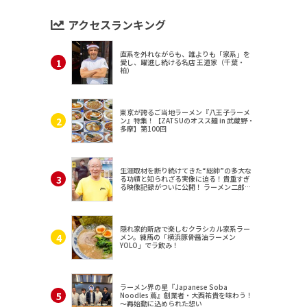
アクセスランキング
直系を外れながらも、誰よりも「家系」を
愛し、躍進し続ける名店 王道家（千葉・
柏）
東京が誇るご当地ラーメン『八王子ラーメ
ン』特集！【ZATSUのオスス麺 in 武蔵野・
多摩】第100回
生涯取材を断り続けてきた“総帥”の多大な
る功績と知られざる実像に迫る！貴重すぎ
る映像記録がついに公開！ ラーメン二郎
（東京・三田）
隠れ家的新店で楽しむクラシカル家系ラー
メン。練馬の「横浜豚骨醤油ラーメン
YOLO」でラ飲み！
ラーメン界の星『Japanese Soba
Noodles 蔦』創業者・大西祐貴を味わう！
～再始動に込められた想い