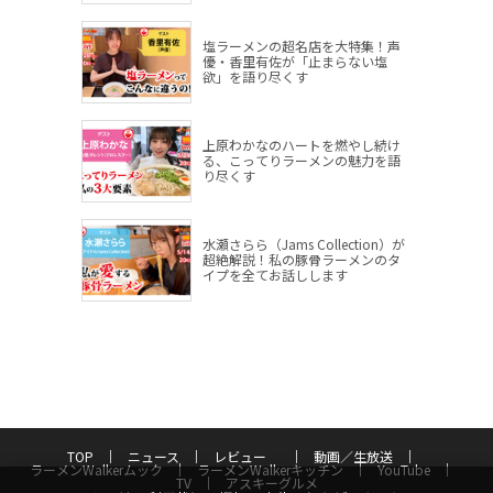
塩ラーメンの超名店を大特集！声
優・香里有佐が「止まらない塩
欲」を語り尽くす
上原わかなのハートを燃やし続け
る、こってりラーメンの魅力を語
り尽くす
水瀬さらら（Jams Collection）が
超絶解説！私の豚骨ラーメンのタ
イプを全てお話しします
TOP
ニュース
レビュー
動画／生放送
ラーメンWalkerムック
ラーメンWalkerキッチン
YouTube
TV
アスキーグルメ