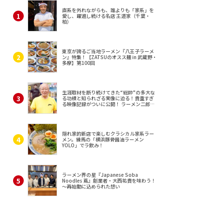
直系を外れながらも、誰よりも「家系」を
愛し、躍進し続ける名店 王道家（千葉・
柏）
東京が誇るご当地ラーメン『八王子ラーメ
ン』特集！【ZATSUのオスス麺 in 武蔵野・
多摩】第100回
生涯取材を断り続けてきた“総帥”の多大な
る功績と知られざる実像に迫る！貴重すぎ
る映像記録がついに公開！ ラーメン二郎
（東京・三田）
隠れ家的新店で楽しむクラシカル家系ラー
メン。練馬の「横浜豚骨醤油ラーメン
YOLO」でラ飲み！
ラーメン界の星『Japanese Soba
Noodles 蔦』創業者・大西祐貴を味わう！
～再始動に込められた想い