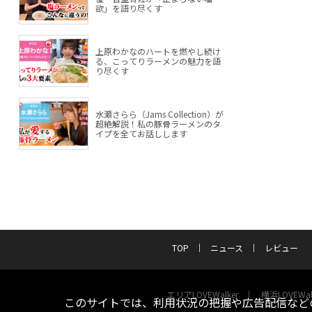
欲」を語り尽くす
上原わかなのハートを燃やし続け
る、こってりラーメンの魅力を語
り尽くす
水瀬さらら（Jams Collection）が
超絶解説！私の豚骨ラーメンのタ
イプを全てお話しします
TOP
ニュース
レビュー
エリアLOVEWalker
横浜LOVEWal
このサイトでは、利用状況の把握や広告配信などの