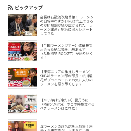
ピックアップ
会長は石破茂次期首相！ ラーメン
の自給率わずか14％は向上できる
のか!? 熱論が繰り広げられた「ラ
ーメン議連」総会に潜入レポート
してきた
【全国ラーメンツアー】遠征先で
出会った絶品麺を小島あんず
（SUMMER ROCKET）が語り尽く
す！
【東海エリアの激推しラーメン】
SKE48ラーメン部の部長・相川暖
花がプライベートでお気に入りの
ラーメンを語り尽くします
【辛い/痺れ/冷たい】雲丹うに
（Mirror,Mirror）のこの時期食べる
べきラーメンはこれだ！
塩ラーメンの超名店を大特集！声
優・香里有佐が「止まらない塩