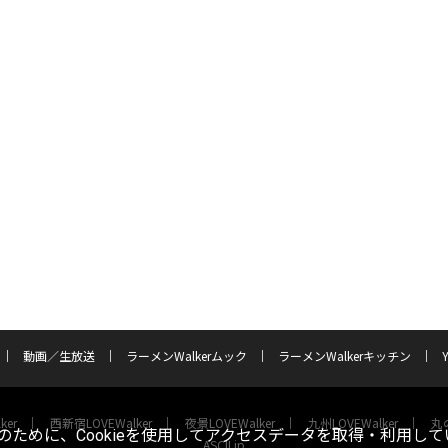
動画／生放送
ラーメンWalkerムック
ラーメンWalkerキッチン
ker
西新宿LOVEWalker
夜景LOVEWalker
九州LOVEWalker
丸の
ために、Cookieを使用してアクセスデータを取得・利用して
ASCII.jp