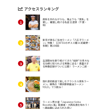
アクセスランキング
直系を外れながらも、誰よりも「家系」を
愛し、躍進し続ける名店 王道家（千葉・
柏）
東京が誇るご当地ラーメン『八王子ラーメ
ン』特集！【ZATSUのオスス麺 in 武蔵野・
多摩】第100回
生涯取材を断り続けてきた“総帥”の多大な
る功績と知られざる実像に迫る！貴重すぎ
る映像記録がついに公開！ ラーメン二郎
（東京・三田）
隠れ家的新店で楽しむクラシカル家系ラー
メン。練馬の「横浜豚骨醤油ラーメン
YOLO」でラ飲み！
ラーメン界の星『Japanese Soba
Noodles 蔦』創業者・大西祐貴を味わう！
～再始動に込められた想い