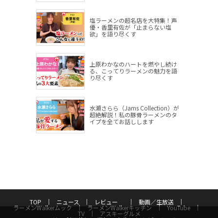
塩ラーメンの超名店を大特集！声
優・香里有佐が「止まらない塩
欲」を語り尽くす
上原わかなのハートを燃やし続け
る、こってりラーメンの魅力を語
り尽くす
水瀬さらら（Jams Collection）が
超絶解説！私の豚骨ラーメンのタ
イプを全てお話しします
TOP
ニュース
レビュー
動画／生放送
ラーメンWalkerムック
ラーメンWalkerキッチン
YouTube
TV
アスキーグルメ