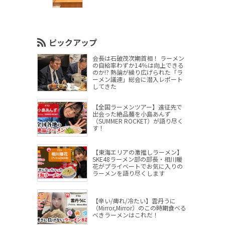
ピックアップ
会長は石破茂次期首相！ ラーメン
の自給率わずか14％は向上できる
のか!? 熱論が繰り広げられた「ラ
ーメン議連」総会に潜入レポート
してきた
【全国ラーメンツアー】遠征先で
出会った絶品麺を小島あんず
（SUMMER ROCKET）が語り尽く
す！
【東海エリアの激推しラーメン】
SKE48ラーメン部の部長・相川暖
花がプライベートでお気に入りの
ラーメンを語り尽くします
【辛い/痺れ/冷たい】雲丹うに
（Mirror,Mirror）のこの時期食べる
べきラーメンはこれだ！