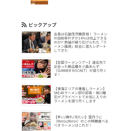
ピックアップ
会長は石破茂次期首相！ ラーメン
の自給率わずか14％は向上できる
のか!? 熱論が繰り広げられた「ラ
ーメン議連」総会に潜入レポート
してきた
【全国ラーメンツアー】遠征先で
出会った絶品麺を小島あんず
（SUMMER ROCKET）が語り尽く
す！
【東海エリアの激推しラーメン】
SKE48ラーメン部の部長・相川暖
花がプライベートでお気に入りの
ラーメンを語り尽くします
【辛い/痺れ/冷たい】雲丹うに
（Mirror,Mirror）のこの時期食べる
べきラーメンはこれだ！