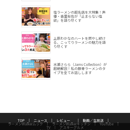
塩ラーメンの超名店を大特集！声
優・香里有佐が「止まらない塩
欲」を語り尽くす
上原わかなのハートを燃やし続け
る、こってりラーメンの魅力を語
り尽くす
水瀬さらら（Jams Collection）が
超絶解説！私の豚骨ラーメンのタ
イプを全てお話しします
TOP
ニュース
レビュー
動画／生放送
ラーメンWalkerムック
ラーメンWalkerキッチン
YouTube
TV
アスキーグルメ