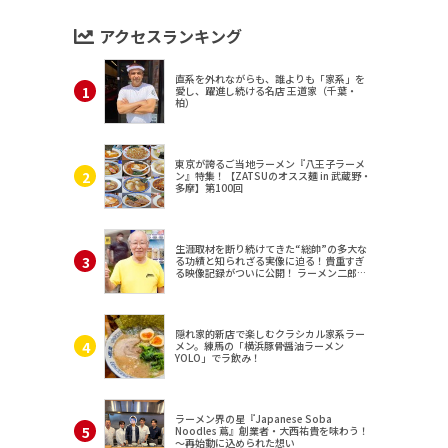
アクセスランキング
直系を外れながらも、誰よりも「家系」を
愛し、躍進し続ける名店 王道家（千葉・
柏）
東京が誇るご当地ラーメン『八王子ラーメ
ン』特集！【ZATSUのオスス麺 in 武蔵野・
多摩】第100回
生涯取材を断り続けてきた“総帥”の多大な
る功績と知られざる実像に迫る！貴重すぎ
る映像記録がついに公開！ ラーメン二郎
（東京・三田）
隠れ家的新店で楽しむクラシカル家系ラー
メン。練馬の「横浜豚骨醤油ラーメン
YOLO」でラ飲み！
ラーメン界の星『Japanese Soba
Noodles 蔦』創業者・大西祐貴を味わう！
～再始動に込められた想い