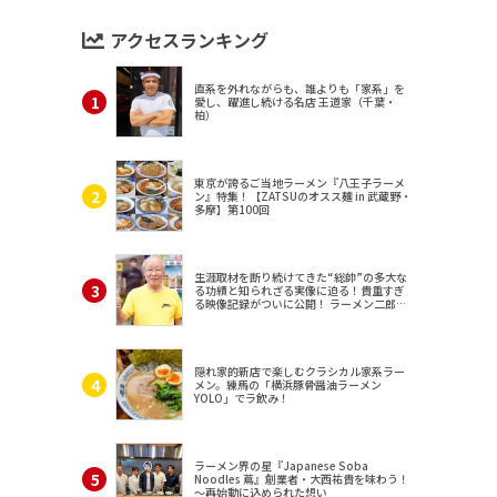
アクセスランキング
直系を外れながらも、誰よりも「家系」を
愛し、躍進し続ける名店 王道家（千葉・
柏）
東京が誇るご当地ラーメン『八王子ラーメ
ン』特集！【ZATSUのオスス麺 in 武蔵野・
多摩】第100回
生涯取材を断り続けてきた“総帥”の多大な
る功績と知られざる実像に迫る！貴重すぎ
る映像記録がついに公開！ ラーメン二郎
（東京・三田）
隠れ家的新店で楽しむクラシカル家系ラー
メン。練馬の「横浜豚骨醤油ラーメン
YOLO」でラ飲み！
ラーメン界の星『Japanese Soba
Noodles 蔦』創業者・大西祐貴を味わう！
～再始動に込められた想い