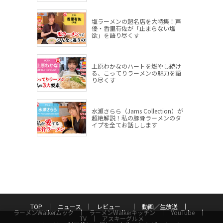
塩ラーメンの超名店を大特集！声
優・香里有佐が「止まらない塩
欲」を語り尽くす
上原わかなのハートを燃やし続け
る、こってりラーメンの魅力を語
り尽くす
水瀬さらら（Jams Collection）が
超絶解説！私の豚骨ラーメンのタ
イプを全てお話しします
TOP
ニュース
レビュー
動画／生放送
ラーメンWalkerムック
ラーメンWalkerキッチン
YouTube
TV
アスキーグルメ