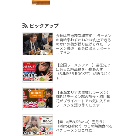
ピックアップ
会長は石破茂次期首相！ ラーメン
の自給率わずか14％は向上できる
のか!? 熱論が繰り広げられた「ラ
ーメン議連」総会に潜入レポート
してきた
【全国ラーメンツアー】遠征先で
出会った絶品麺を小島あんず
（SUMMER ROCKET）が語り尽く
す！
【東海エリアの激推しラーメン】
SKE48ラーメン部の部長・相川暖
花がプライベートでお気に入りの
ラーメンを語り尽くします
【辛い/痺れ/冷たい】雲丹うに
（Mirror,Mirror）のこの時期食べる
べきラーメンはこれだ！