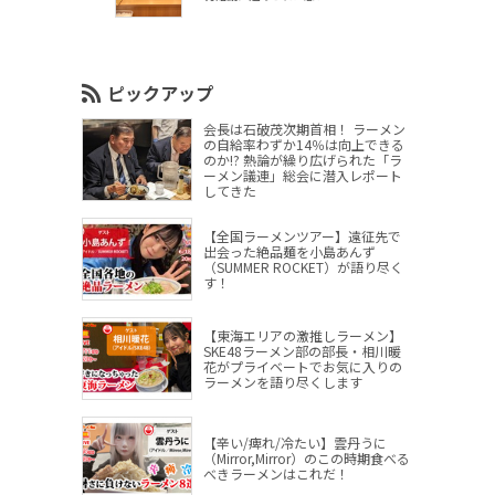
ピックアップ
会長は石破茂次期首相！ ラーメン
の自給率わずか14％は向上できる
のか!? 熱論が繰り広げられた「ラ
ーメン議連」総会に潜入レポート
してきた
【全国ラーメンツアー】遠征先で
出会った絶品麺を小島あんず
（SUMMER ROCKET）が語り尽く
す！
【東海エリアの激推しラーメン】
SKE48ラーメン部の部長・相川暖
花がプライベートでお気に入りの
ラーメンを語り尽くします
【辛い/痺れ/冷たい】雲丹うに
（Mirror,Mirror）のこの時期食べる
べきラーメンはこれだ！