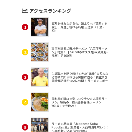
アクセスランキング
直系を外れながらも、誰よりも「家系」を
愛し、躍進し続ける名店 王道家（千葉・
柏）
東京が誇るご当地ラーメン『八王子ラーメ
ン』特集！【ZATSUのオスス麺 in 武蔵野・
多摩】第100回
生涯取材を断り続けてきた“総帥”の多大な
る功績と知られざる実像に迫る！貴重すぎ
る映像記録がついに公開！ ラーメン二郎
（東京・三田）
隠れ家的新店で楽しむクラシカル家系ラー
メン。練馬の「横浜豚骨醤油ラーメン
YOLO」でラ飲み！
ラーメン界の星『Japanese Soba
Noodles 蔦』創業者・大西祐貴を味わう！
～再始動に込められた想い