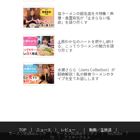
塩ラーメンの超名店を大特集！声
優・香里有佐が「止まらない塩
欲」を語り尽くす
上原わかなのハートを燃やし続け
る、こってりラーメンの魅力を語
り尽くす
水瀬さらら（Jams Collection）が
超絶解説！私の豚骨ラーメンのタ
イプを全てお話しします
TOP
ニュース
レビュー
動画／生放送
ラーメンWalkerムック
ラーメンWalkerキッチン
YouTube
TV
アスキーグルメ