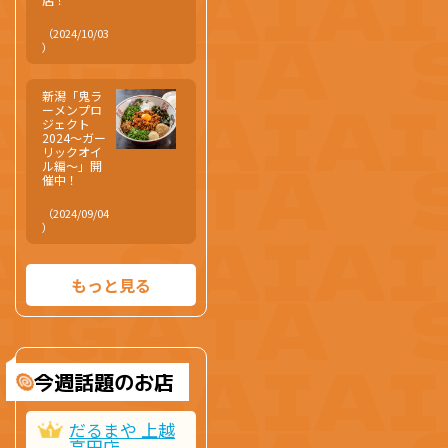
（2024/10/03
）
新潟「鬼ラ
ーメンプロ
ジェクト
2024～ガー
リックオイ
ル編～」開
催中！
（2024/09/04
）
もっと見る
今週話題のお店
だるまや 上越
高田店