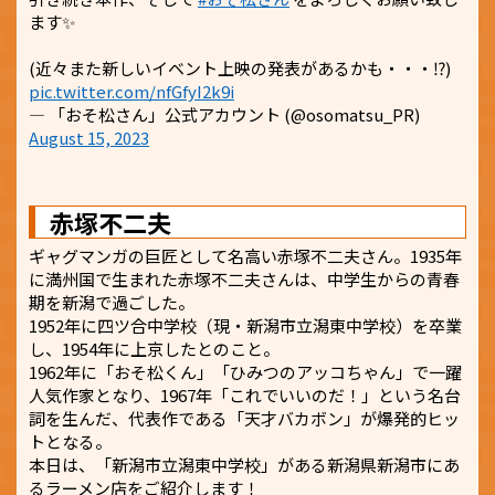
ます✨
(近々また新しいイベント上映の発表があるかも・・・⁉️)
pic.twitter.com/nfGfyI2k9i
— 「おそ松さん」公式アカウント (@osomatsu_PR)
August 15, 2023
赤塚不二夫
ギャグマンガの巨匠として名高い赤塚不二夫さん。1935年
に満州国で生まれた赤塚不二夫さんは、中学生からの青春
期を新潟で過ごした。
1952年に四ツ合中学校（現・新潟市立潟東中学校）を卒業
し、1954年に上京したとのこと。
1962年に「おそ松くん」「ひみつのアッコちゃん」で一躍
人気作家となり、1967年「これでいいのだ！」という名台
詞を生んだ、代表作である「天才バカボン」が爆発的ヒッ
トとなる。
本日は、「新潟市立潟東中学校」がある新潟県新潟市にあ
るラーメン店をご紹介します！