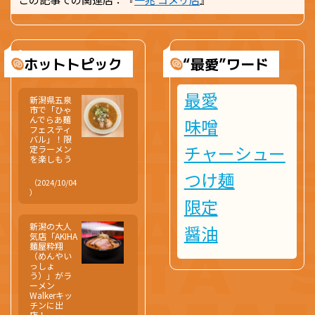
ホットトピック
“最愛”ワード
最愛
新潟県五泉
市で「ひゃ
んでらあ麺
味噌
フェスティ
バル」！限
チャーシュー
定ラーメン
を楽しもう
つけ麺
（2024/10/04
）
限定
新潟の大人
醤油
気店「AKIHA
麺屋粋翔
（めんやい
っしょ
う）」がラ
ーメン
Walkerキッ
チンに出
店！