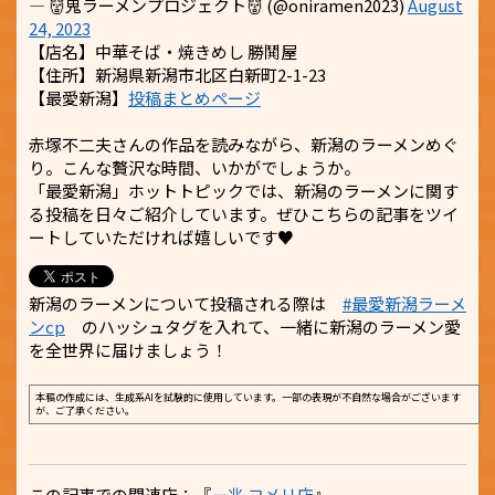
— 👹鬼ラーメンプロジェクト👹 (@oniramen2023)
August
24, 2023
【店名】中華そば・焼きめし 勝鬨屋
【住所】新潟県新潟市北区白新町2-1-23
【最愛新潟】
投稿まとめページ
赤塚不二夫さんの作品を読みながら、新潟のラーメンめぐ
り。こんな贅沢な時間、いかがでしょうか。
「最愛新潟」ホットトピックでは、新潟のラーメンに関す
る投稿を日々ご紹介しています。ぜひこちらの記事をツイ
ートしていただければ嬉しいです♥
新潟のラーメンについて投稿される際は
#最愛新潟ラーメ
ンcp
のハッシュタグを入れて、一緒に新潟のラーメン愛
を全世界に届けましょう！
本稿の作成には、生成系AIを試験的に使用しています。一部の表現が不自然な場合がございます
が、ご了承ください。
この記事での関連店：『
一兆 コメリ店
』