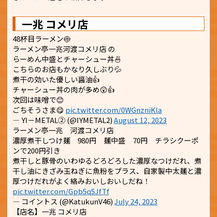
一兆 コメリ店
48杯目ラーメン🍥
ラーメン亭一兆河渡コメリ店 の
らーめん中盛とチャーシュー丼🍜
こちらのお店もかなり久しぶり💦
煮干の効いた優しい醤油👍
チャーシュー丼の肉が多め😲👍
次回は味噌で😊
ごちそうさま😋
pic.twitter.com/0WGnzniKla
— YI－METAL② (@IYMETAL2)
August 12, 2023
ラーメン亭一兆 河渡コメリ店
濃厚煮干しつけ麺 980円 麺中盛 70円 チラシクーポ
ンで200円引き
煮干しと豚骨のいわゆるどろどろした濃厚なつけだれ、煮
干し油にきざみ玉ねぎに魚粉をプラス、自家製中太麺と濃
厚つけだれがよく絡みおいしおいしだね！
pic.twitter.com/Gpb5q5JfTf
— コイントス (@KatukunV46)
July 24, 2023
【店名】一兆 コメリ店