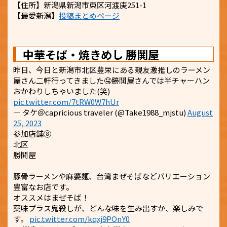
【住所】新潟県新潟市東区河渡庚251-1
【最愛新潟】
投稿まとめページ
中華そば・焼きめし 勝鬨屋
昨日、今日と新潟市北区豊栄にある親友激推しのラーメン
屋さん二軒行ってきました🤤勝鬨屋さんでは半チャーハン
おかわりしちゃいました(笑)
pic.twitter.com/7tRW0W7hUr
— タケ＠capricious traveler (@Take1988_mjstu)
August
25, 2023
参加店舗⑧
北区
勝鬨屋
豚骨ラーメンや麻婆麺、台湾まぜそばなどバリエーション
豊富なお店です。
オススメはまぜそば！
薬味プラス鬼殺しが、どんな味を生み出すか、楽しみで
す。
pic.twitter.com/kqxj9POnY0