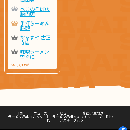
ぺこのそば店
胎内店
手打らーめん
勝龍
だるまや 古正
寺店
味噌ラーメン
雪ぐに
2024/9/4更新
TOP
ニュース
レビュー
動画／生放送
ラーメンWalkerムック
ラーメンWalkerキッチン
YouTube
TV
アスキーグルメ