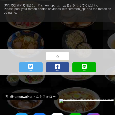
more
SNSで投稿する場合は「#ramen_cp」と「店名」をつけてください。
Please post your ramen photos or videos with “#ramen_cp” and the ramen sh
op name.
0
Tweet
Share
LINE