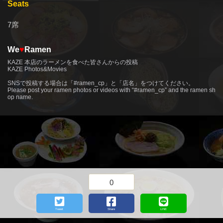
Seats
7席
We
♥
Ramen
KAZE 本店のラーメンを食べた皆さんからの投稿
KAZE Photos&Movies
more
SNSで投稿する場合は「#ramen_cp」と「店名」をつけてください。
Please post your ramen photos or videos with “#ramen_cp” and the ramen sh
op name.
0
Tweet
Share
LINE