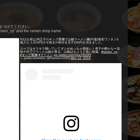
」をつけてください。
#ramen_cp” and the ramen shop name.
5/12お昼はJR王子のキング製麺で山椒ラーメン麺(中盛)海老ワンタン3
個入り 1,010円(ネギ抜き)+味付き玉子100円を頂きました。
スープはキラキラ輝いていてダシがめっちゃ美味い！煮干や鰹かな〜旨
味十分でフワッと山椒が香る。山椒はちょうど良い加減。
#ramen_cp
#キング製麺
#ラーメン
pic.twitter.com/VqaTif3ZPf
— yoshi morimoto (@momon1230)
May 12, 2019