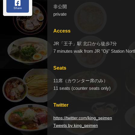
非公開
Share
private
Access
JR「王子」駅 北口から徒歩7分
7 minutes walk from JR "Oji" Station Nort
Seats
11席（カウンター席のみ）
11 seats (counter seats only)
Twitter
https://twitter.com/king_seimen
Tweets by king_seimen