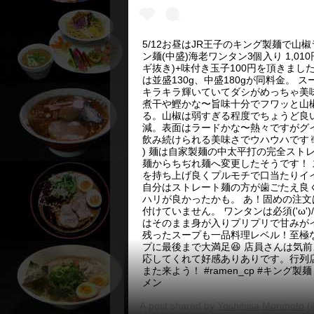
5/12お昼はJR王子のキング製麺で山
ン麺(中盛)海老ワンタン3個入り 1,010
ギ抜き)+味付き玉子100円を頂きまし
は並盛130g、中盛180gが同料金。 ス
キラキラ輝いていてダシがめっちゃ美
煮干や鰹かな〜旨味十分でフワッと山
る。山椒は弱すぎる程度でちょうど良
減。表面はラードかな〜熱々ですがグ
飲み続けられる美味さでウハウハです✌︎('
) 麺は自家製麺の中太平打の完全スト
麺からちぢれ麺へ変更したそうです！ 
を持ち上げ良くプルモチで口当たりイ
自分はストレート麺の方が歯ごたえ良
ハリが良かったかも。 あ！固めの注文
付けていません。 ワンタンは必須('ω')
はそのまま身が入りプリプリで甘みが
残ったスープも一品料理レベル！至極
プに最後まで大満足😆 店員さんは気
応してくれて好感ありありです。行列
また来よう！ #ramen_cp #キング製麺
メン
A post shared by
Yoshihisa Morimoto
(