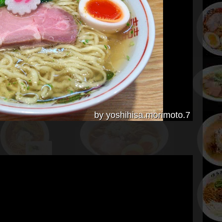
by yoshihisa.morimoto.7