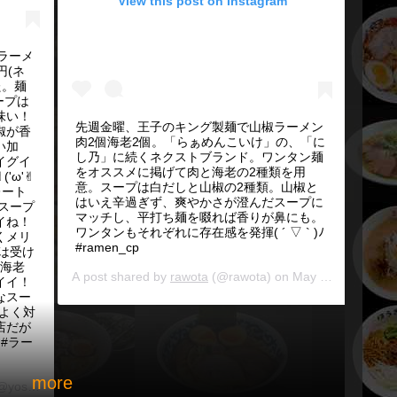
View this post on Instagram
椒ラーメ
円(ネ
た。麺
ープは
味い！
先週金曜、王子のキング製麺で山椒ラーメン
椒が香
肉2個海老2個。「らぁめんこいけ」の、「に
い加
し乃」に続くネクストブランド。ワンタン麺
イグイ
をオススメに掲げて肉と海老の2種類を用
ω'✌︎
意。スープは白だしと山椒の2種類。山椒と
レート
はいえ辛過ぎず、爽やかさが澄んだスープに
スープ
マッチし、平打ち麺を啜れば香りが鼻にも。
イね！
ワンタンもそれぞれに存在感を発揮( ´ ▽ ` )ﾉ
くメリ
#ramen_cp
は受け
/海老
A post shared by
rawota
(@rawota) on
May 24, 2019 at 
イイ！
なスー
前よく対
店だが
 #ラー
more
@yoshihisa.morimoto.7) on
May 12, 2019 at 3:05am PDT