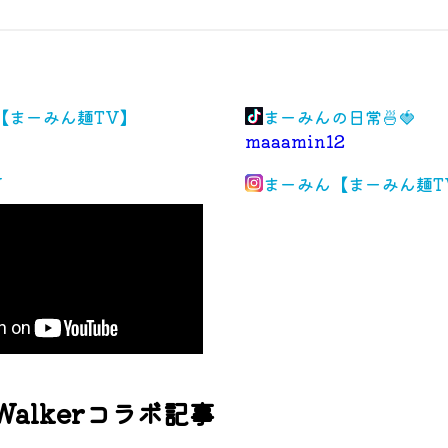
️【まーみん麺TV】
まーみんの日常🍜🍓
maaamin12
V
まーみん【まーみん麺TV
alkerコラボ記事