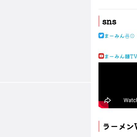
sns
まーみん🍜⚾
まーみん麺T
ラーメンW