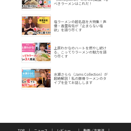
べきラーメンはこれだ！
塩ラーメンの超名店を大特集！声
優・香里有佐が「止まらない塩
欲」を語り尽くす
上原わかなのハートを燃やし続け
る、こってりラーメンの魅力を語
り尽くす
水瀬さらら（Jams Collection）が
超絶解説！私の豚骨ラーメンのタ
イプを全てお話しします
TOP
ニュース
レビュー
動画／生放送