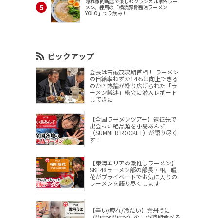
隠れ家的新店で楽しむクラシカル家系ラー
メン。練馬の「横浜豚骨醤油ラーメン
YOLO」でラ飲み！
ピックアップ
会長は石破茂次期首相！ ラーメン
の自給率わずか14％は向上できる
のか!? 熱論が繰り広げられた「ラ
ーメン議連」総会に潜入レポート
してきた
【全国ラーメンツアー】遠征先で
出会った絶品麺を小島あんず
（SUMMER ROCKET）が語り尽く
す！
【東海エリアの激推しラーメン】
SKE48ラーメン部の部長・相川暖
花がプライベートでお気に入りの
ラーメンを語り尽くします
【辛い/痺れ/冷たい】雲丹うに
（Mirror,Mirror）のこの時期食べる