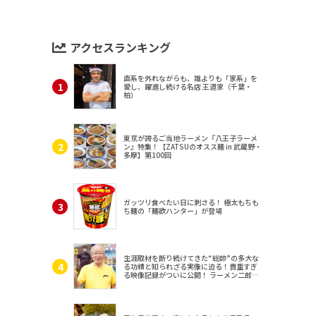
アクセスランキング
直系を外れながらも、誰よりも「家系」を
愛し、躍進し続ける名店 王道家（千葉・
柏）
東京が誇るご当地ラーメン『八王子ラーメ
ン』特集！【ZATSUのオスス麺 in 武蔵野・
多摩】第100回
ガッツリ食べたい日に刺さる！ 極太もちも
ち麺の「麺欲ハンター」が登場
生涯取材を断り続けてきた“総帥”の多大な
る功績と知られざる実像に迫る！貴重すぎ
る映像記録がついに公開！ ラーメン二郎
（東京・三田）