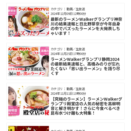
カテゴリ： 動画／生放送
2024年12月09日 12時00分
最新のラーメンWalkerグランプリ神奈
川の結果速報と日比野芽奈が今年自身
の中でバズったラーメンを大発表しち
ゃいます！
カテゴリ： 動画／生放送
2024年11月25日 17時00分
ラーメンWalkerグランプリ静岡2024
の最新結果速報と、高橋みのりが忘れ
たくない「思い出ラーメン」を語り尽
くす
カテゴリ： 動画／生放送
2024年11月11日 13時00分
【究極のラーメン】ラーメンWalkerグ
ランプリ殿堂店の人気の秘密を高柳明
音と解き明かす！さらに今食べるべき
昆布水つけ麺も大特集！
カテゴリ： 動画／生放送