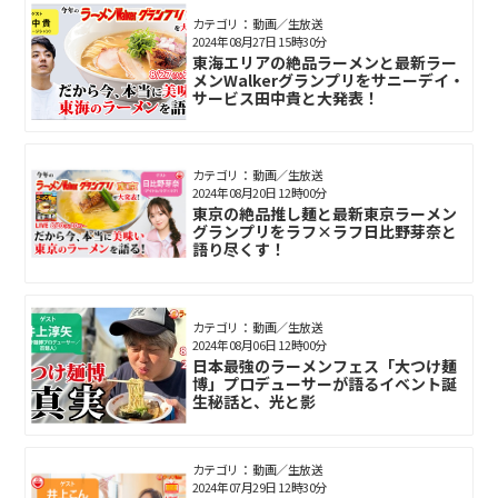
カテゴリ： 動画／生放送
2024年08月27日 15時30分
東海エリアの絶品ラーメンと最新ラー
メンWalkerグランプリをサニーデイ・
サービス田中貴と大発表！
カテゴリ： 動画／生放送
2024年08月20日 12時00分
東京の絶品推し麺と最新東京ラーメン
グランプリをラフ×ラフ日比野芽奈と
語り尽くす！
カテゴリ： 動画／生放送
2024年08月06日 12時00分
日本最強のラーメンフェス「大つけ麺
博」プロデューサーが語るイベント誕
生秘話と、光と影
カテゴリ： 動画／生放送
2024年07月29日 12時30分