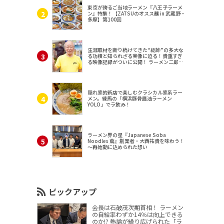
東京が誇るご当地ラーメン『八王子ラーメ
ン』特集！【ZATSUのオスス麺 in 武蔵野・
多摩】第100回
生涯取材を断り続けてきた“総帥”の多大な
る功績と知られざる実像に迫る！貴重すぎ
る映像記録がついに公開！ ラーメン二郎
（東京・三田）
隠れ家的新店で楽しむクラシカル家系ラー
メン。練馬の「横浜豚骨醤油ラーメン
YOLO」でラ飲み！
ラーメン界の星『Japanese Soba
Noodles 蔦』創業者・大西祐貴を味わう！
～再始動に込められた想い
ピックアップ
会長は石破茂次期首相！ ラーメン
の自給率わずか14％は向上できる
のか!? 熱論が繰り広げられた「ラ