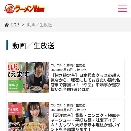
TOP
動画／生放送
動画／生放送
カテゴリ： 動画／生放送
2025年05月13日 12時00分
【旨さ確定🍜】日本代表クラスの超人
気店から、秘密にしておきたい隠れ名
店まで勢揃い！「や団」中嶋享が選び
抜いた全国7選とは!?
カテゴリ： 動画／生放送
2025年04月15日 12時00分
【沼注意🍜】背脂・ニンニク・極厚チ
ャーシュー・平打ち麺・味変アイテ
ム！ガッツリ大好き寺本理絵が沼ポイ
ントを全部語ります！