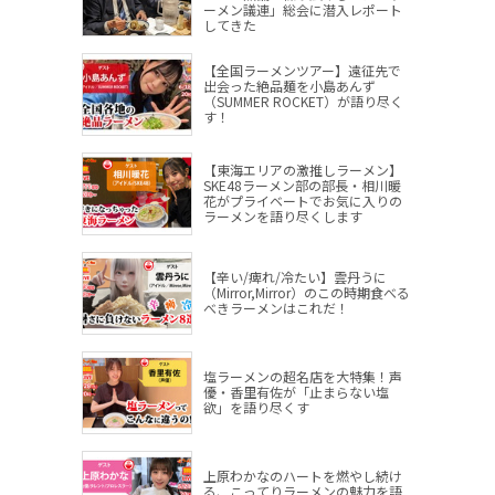
ーメン議連」総会に潜入レポート
してきた
【全国ラーメンツアー】遠征先で
出会った絶品麺を小島あんず
（SUMMER ROCKET）が語り尽く
す！
【東海エリアの激推しラーメン】
SKE48ラーメン部の部長・相川暖
花がプライベートでお気に入りの
ラーメンを語り尽くします
【辛い/痺れ/冷たい】雲丹うに
（Mirror,Mirror）のこの時期食べる
べきラーメンはこれだ！
塩ラーメンの超名店を大特集！声
優・香里有佐が「止まらない塩
欲」を語り尽くす
上原わかなのハートを燃やし続け
る、こってりラーメンの魅力を語