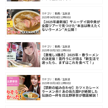
カテゴリ： 動画／生放送
2025年04月08日 12時00分
【2025年最新版】サニーデイ田中貴が
全国ツアーで見つけた“本当は教えたく
ないラーメン”大公開！
カテゴリ： 動画／生放送
2025年03月25日 12時00分
【激推し3麺🍜】2025年・春ラーメン
の決定版！雲丹うにが語る「新生活で
迷ったら、まずはこれを食べて！」
カテゴリ： 動画／生放送
2025年03月18日 12時00分
【禁断の組み合わせ】カツ×カレー×
ラーメン🍜!? あの佐久間Pが絶賛した
伝説の一杯を日比野芽奈が徹底解説！