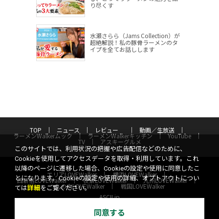
り尽くす
水瀬さらら（Jams Collection）が
超絶解説！私の豚骨ラーメンのタ
イプを全てお話しします
TOP
ニュース
レビュー
動画／生放送
ラーメンWalkerムック
ラーメンWalkerキッチン
YouTube
TV
アスキーグルメ
このサイトでは、利用状況の把握や広告配信などのために、
Cookieを使用してアクセスデータを取得・利用しています。これ
以降のページに遷移した場合、Cookieの設定や使用に同意したこ
エリアLOVEWalker
横浜LOVEWalker
とになります。Cookieの設定や使用の詳細、オプトアウトについ
西新宿LOVEWalker
夜景LOVEWalker
九州LOVEWalker
丸の内LOVEWalker
戦国LOVEWalker
ては
詳細
をご覧ください。
ASCII.jp
サイトポリシー
プライバシーポリシー
運営会社
同意する
お問い合わせ