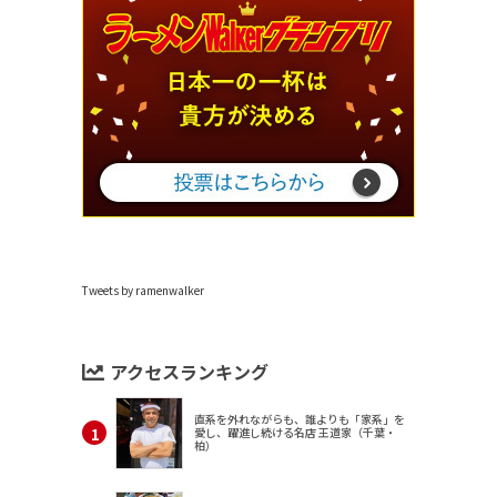
Tweets by ramenwalker
アクセスランキング
直系を外れながらも、誰よりも「家系」を
愛し、躍進し続ける名店 王道家（千葉・
柏）