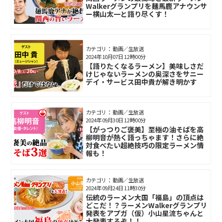
Walkerグランプリを麺馬鹿アナウンサ
ー横山太一と語り尽くす！
カテゴリ： 動画／生放送
2024年10月07日 12時00分
【語りたくなるラーメン】美味しさだ
けじゃないラーメンの奥深さをサニー
デイ・サービス田中貴が解き明かす
カテゴリ： 動画／生放送
2024年09月30日 12時00分
【がっつりご褒美】至極の油そばを高
柳明音が熱く語っちゃます！さらに絶
対食べたい超絶技巧の限定ラーメン情
報も！
カテゴリ： 動画／生放送
2024年09月24日 11時30分
伝統のラーメン大国「福島」の頂点は
どこだ！？ラーメンWalkerグランプリ
発表をアプガ（仮）小山星流ちゃんと
大発表するぞ！！