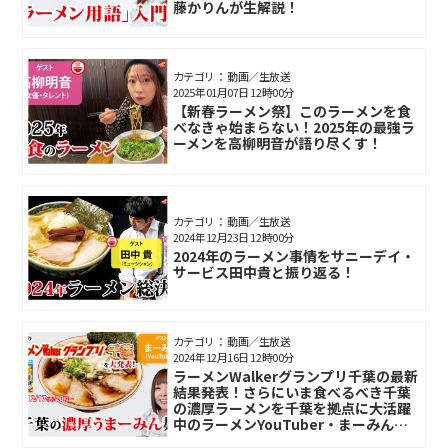
藤かりんが生解説！
カテゴリ： 動画／生放送
2025年01月07日 12時00分
【新春ラーメン祭】このラーメンを食
べなきゃ始まらない！2025年の最強ラ
ーメンを高柳明音が語り尽くす！
カテゴリ： 動画／生放送
2024年12月23日 12時00分
2024年のラーメン事情をサニーデイ・
サービス田中貴と振り返る！
カテゴリ： 動画／生放送
2024年12月16日 12時00分
ラーメンWalkerグランプリ千葉の最新
結果発表！さらにいま食べるべき千葉
の濃厚ラーメンを千葉を拠点に大活躍
中のラーメンYouTuber・まーみんが
語り尽くす！