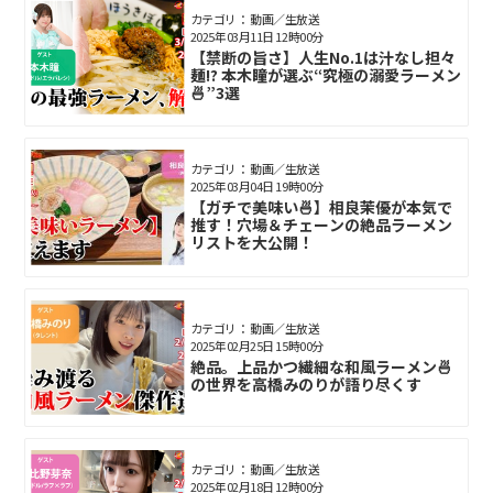
カテゴリ： 動画／生放送
2025年03月11日 12時00分
【禁断の旨さ】人生No.1は汁なし担々
麺!? 本木瞳が選ぶ“究極の溺愛ラーメン
🍜”3選
カテゴリ： 動画／生放送
2025年03月04日 19時00分
【ガチで美味い🍜】相良茉優が本気で
推す！穴場＆チェーンの絶品ラーメン
リストを大公開！
カテゴリ： 動画／生放送
2025年02月25日 15時00分
絶品。上品かつ繊細な和風ラーメン🍜
の世界を高橋みのりが語り尽くす
カテゴリ： 動画／生放送
2025年02月18日 12時00分