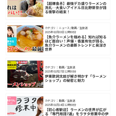
【超爆食🍜】最強デカ盛りラーメンの
洗礼…大食いアイドル日比野芽奈が語
る衝撃の結末！
カテゴリ： ニュース / 動画／生放送
2025年02月03日 12時00分
【魚介ラーメンを極める】知れば知る
ほど面白い！声優・香里有佐が語る、
魚介ラーメンの最新トレンドと奥深き
世界
カテゴリ： 動画／生放送
2025年01月27日 12時30分
伊東歌詞太郎が解き明かす「ラーメン
ショップ」の秘密と魅力
カテゴリ： 動画／生放送
2025年01月14日 12時00分
【初心者歓迎】ラーメンの世界が広が
る「専門用語7選」をラヲタ修業中の伊