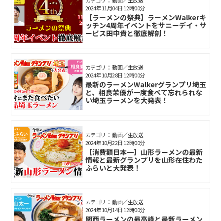
2024年11月04日 12時00分
【ラーメンの祭典】ラーメンWalkerキ
ッチン4周年イベントをサニーデイ・サ
ービス田中貴と徹底解剖！
カテゴリ： 動画／生放送
2024年10月28日 12時00分
最新のラーメンWalkerグランプリ埼玉
と、相良茉優が一度食べて忘れられな
い埼玉ラーメンを大発表！
カテゴリ： 動画／生放送
2024年10月22日 12時00分
【消費額日本一】山形ラーメンの最新
情報と最新グランプリを山形在住わた
ふらいと大発表！
カテゴリ： 動画／生放送
2024年10月14日 12時00分
関西ラーメンの最高峰と最新ラーメン