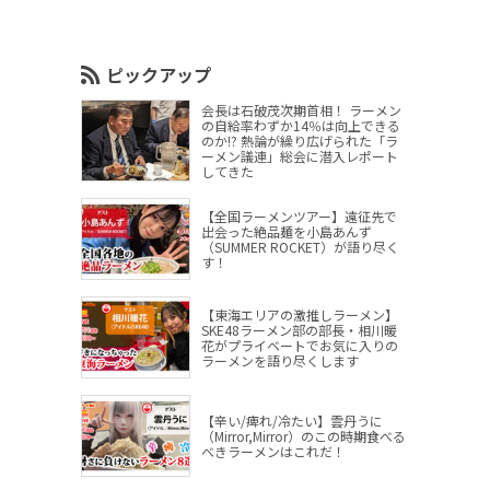
ピックアップ
会長は石破茂次期首相！ ラーメン
の自給率わずか14％は向上できる
のか!? 熱論が繰り広げられた「ラ
ーメン議連」総会に潜入レポート
してきた
【全国ラーメンツアー】遠征先で
出会った絶品麺を小島あんず
（SUMMER ROCKET）が語り尽く
す！
【東海エリアの激推しラーメン】
SKE48ラーメン部の部長・相川暖
花がプライベートでお気に入りの
ラーメンを語り尽くします
【辛い/痺れ/冷たい】雲丹うに
（Mirror,Mirror）のこの時期食べる
べきラーメンはこれだ！