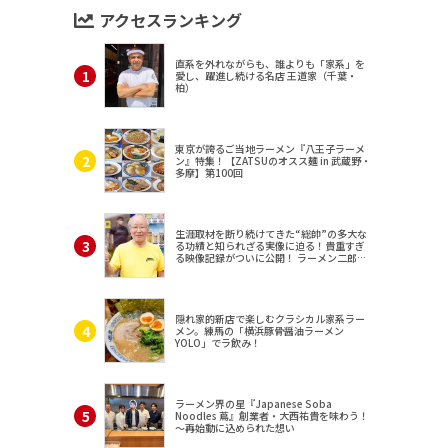
アクセスランキング
直系を外れながらも、誰よりも「家系」を
愛し、躍進し続ける名店 王道家（千葉・
柏）
東京が誇るご当地ラーメン『八王子ラーメ
ン』特集！【ZATSUのオスス麺 in 武蔵野・
多摩】第100回
生涯取材を断り続けてきた“総帥”の多大な
る功績と知られざる実像に迫る！貴重すぎ
る映像記録がついに公開！ ラーメン二郎
（東京・三田）
隠れ家的新店で楽しむクラシカル家系ラー
メン。練馬の「横浜豚骨醤油ラーメン
YOLO」でラ飲み！
ラーメン界の星『Japanese Soba
Noodles 蔦』創業者・大西祐貴を味わう！
～再始動に込められた想い