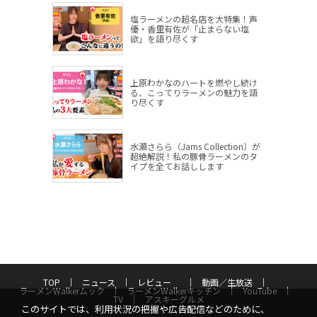
塩ラーメンの超名店を大特集！声
優・香里有佐が「止まらない塩
欲」を語り尽くす
上原わかなのハートを燃やし続け
る、こってりラーメンの魅力を語
り尽くす
水瀬さらら（Jams Collection）が
超絶解説！私の豚骨ラーメンのタ
イプを全てお話しします
TOP
ニュース
レビュー
動画／生放送
ラーメンWalkerムック
ラーメンWalkerキッチン
YouTube
TV
アスキーグルメ
このサイトでは、利用状況の把握や広告配信などのために、