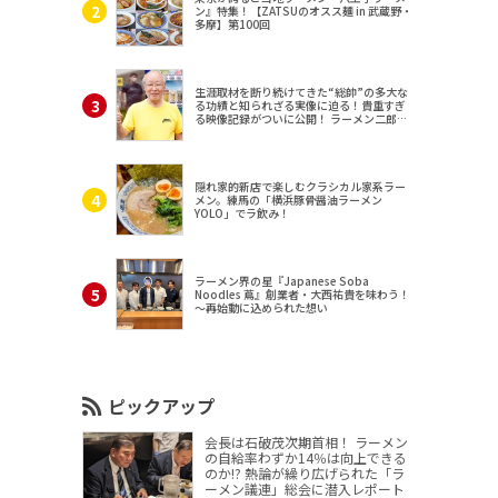
ン』特集！【ZATSUのオスス麺 in 武蔵野・
多摩】第100回
生涯取材を断り続けてきた“総帥”の多大な
る功績と知られざる実像に迫る！貴重すぎ
る映像記録がついに公開！ ラーメン二郎
（東京・三田）
隠れ家的新店で楽しむクラシカル家系ラー
メン。練馬の「横浜豚骨醤油ラーメン
YOLO」でラ飲み！
ラーメン界の星『Japanese Soba
Noodles 蔦』創業者・大西祐貴を味わう！
～再始動に込められた想い
ピックアップ
会長は石破茂次期首相！ ラーメン
の自給率わずか14％は向上できる
のか!? 熱論が繰り広げられた「ラ
ーメン議連」総会に潜入レポート