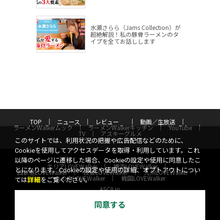
水瀬さらら（Jams Collection）が
超絶解説！私の豚骨ラーメンのタ
イプを全てお話しします
TOP
ニュース
レビュー
動画／生放送
ラーメンWalkerムック
ラーメンWalkerキッチン
YouTube
TV
アスキーグルメ
このサイトでは、利用状況の把握や広告配信などのために、
Cookieを使用してアクセスデータを取得・利用しています。これ
以降のページに遷移した場合、Cookieの設定や使用に同意したこ
エリアLOVEWalker
横浜LOVEWalker
とになります。Cookieの設定や使用の詳細、オプトアウトについ
西新宿LOVEWalker
夜景LOVEWalker
九州LOVEWalker
丸の内LOVEWalker
戦国LOVEWalker
ては
詳細
をご覧ください。
ASCII.jp
同意する
サイトポリシー
プライバシーポリシー
運営会社
お問い合わせ