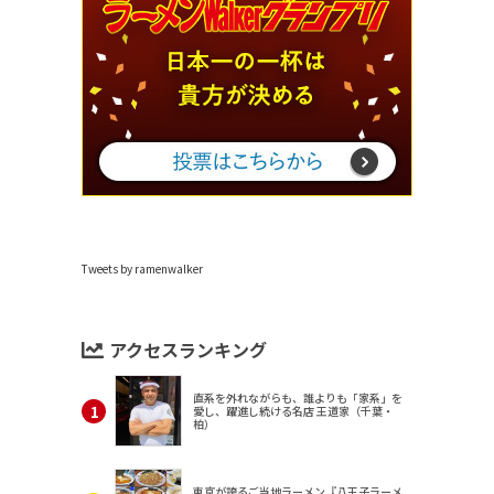
Tweets by ramenwalker
アクセスランキング
直系を外れながらも、誰よりも「家系」を
愛し、躍進し続ける名店 王道家（千葉・
柏）
東京が誇るご当地ラーメン『八王子ラーメ