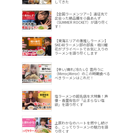
してきた
【全国ラーメンツアー】遠征先で
出会った絶品麺を小島あんず
（SUMMER ROCKET）が語り尽く
す！
【東海エリアの激推しラーメン】
SKE48ラーメン部の部長・相川暖
花がプライベートでお気に入りの
ラーメンを語り尽くします
【辛い/痺れ/冷たい】雲丹うに
（Mirror,Mirror）のこの時期食べる
べきラーメンはこれだ！
塩ラーメンの超名店を大特集！声
優・香里有佐が「止まらない塩
欲」を語り尽くす
上原わかなのハートを燃やし続け
る、こってりラーメンの魅力を語
り尽くす