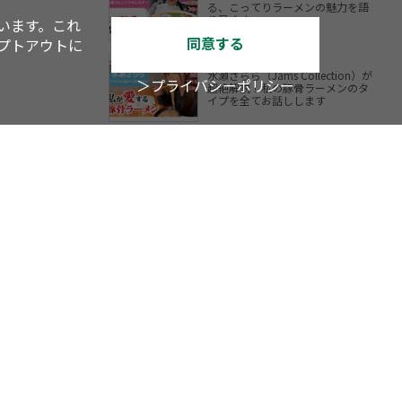
る、こってりラーメンの魅力を語
り尽くす
います。これ
同意する
オプトアウトに
水瀬さらら（Jams Collection）が
＞プライバシーポリシー
超絶解説！私の豚骨ラーメンのタ
イプを全てお話しします
YouTube
TV
アスキーグルメ
内LOVEWalker
戦国LOVEWalker