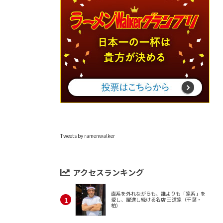
Tweets by ramenwalker
アクセスランキング
直系を外れながらも、誰よりも「家系」を
愛し、躍進し続ける名店 王道家（千葉・
柏）