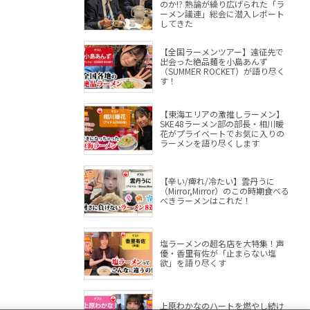
のか!? 熱論が繰り広げられた「ラ
ーメン議連」総会に潜入レポート
してきた
【全国ラーメンツアー】遠征先で
出会った絶品麺を小島あんず
（SUMMER ROCKET）が語り尽く
す！
【東海エリアの激推しラーメン】
SKE48ラーメン部の部長・相川暖
花がプライベートでお気に入りの
ラーメンを語り尽くします
【辛い/痺れ/冷たい】雲丹うに
（Mirror,Mirror）のこの時期食べる
べきラーメンはこれだ！
塩ラーメンの超名店を大特集！声
優・香里有佐が「止まらない塩
欲」を語り尽くす
上原わかなのハートを燃やし続け