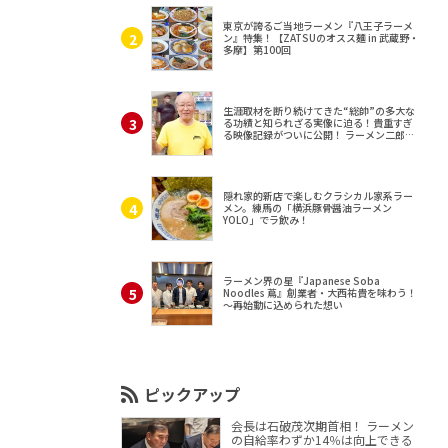
東京が誇るご当地ラーメン『八王子ラーメ
ン』特集！【ZATSUのオスス麺 in 武蔵野・
多摩】第100回
生涯取材を断り続けてきた“総帥”の多大な
る功績と知られざる実像に迫る！貴重すぎ
る映像記録がついに公開！ ラーメン二郎
（東京・三田）
隠れ家的新店で楽しむクラシカル家系ラー
メン。練馬の「横浜豚骨醤油ラーメン
YOLO」でラ飲み！
ラーメン界の星『Japanese Soba
Noodles 蔦』創業者・大西祐貴を味わう！
～再始動に込められた想い
ピックアップ
会長は石破茂次期首相！ ラーメン
の自給率わずか14％は向上できる