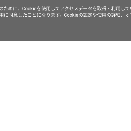
ために、Cookieを使用してアクセスデータを取得・利用して
使用に同意したことになります。Cookieの設定や使用の詳細、
動画／生放送
ラーメンWalkerムック
ラーメンWalkerキッチン
ker
西新宿LOVEWalker
夜景LOVEWalker
九州LOVEWalker
丸の
ASCII.jp
サイトポリシー
プライバシーポリシー
運営会社
お問い合わせ
©KADOKAWA ASCII Research Laboratories, Inc. 2026