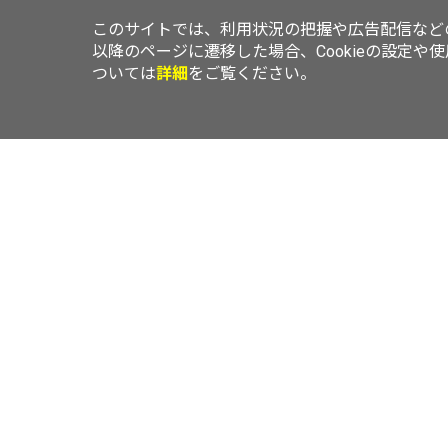
このサイトでは、利用状況の把握や広告配信などの
以降のページに遷移した場合、Cookieの設定や
ついては
詳細
をご覧ください。
TOP
ニュース
レビュー
エリアLOVEWalker
横浜LOVEWal