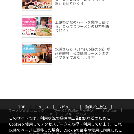
欲」を語り尽くす
上原わかなのハートを燃やし続け
る、こってりラーメンの魅力を語
り尽くす
水瀬さらら（Jams Collection）が
超絶解説！私の豚骨ラーメンのタ
イプを全てお話しします
TOP
ニュース
レビュー
動画／生放送
ラーメンWalkerムック
ラーメンWalkerキッチン
YouTube
TV
アスキーグルメ
このサイトでは、利用状況の把握や広告配信などのために、
Cookieを使用してアクセスデータを取得・利用しています。これ
以降のページに遷移した場合、Cookieの設定や使用に同意したこ
エリアLOVEWalker
横浜LOVEWalker