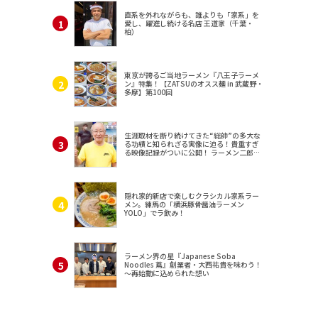
直系を外れながらも、誰よりも「家系」を
愛し、躍進し続ける名店 王道家（千葉・
柏）
東京が誇るご当地ラーメン『八王子ラーメ
ン』特集！【ZATSUのオスス麺 in 武蔵野・
多摩】第100回
生涯取材を断り続けてきた“総帥”の多大な
る功績と知られざる実像に迫る！貴重すぎ
る映像記録がついに公開！ ラーメン二郎
（東京・三田）
隠れ家的新店で楽しむクラシカル家系ラー
メン。練馬の「横浜豚骨醤油ラーメン
YOLO」でラ飲み！
ラーメン界の星『Japanese Soba
Noodles 蔦』創業者・大西祐貴を味わう！
～再始動に込められた想い