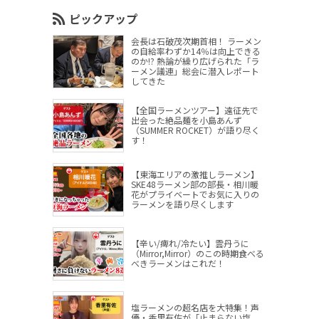
ピックアップ
会長は石破茂次期首相！ ラーメン
の自給率わずか14％は向上できる
のか!? 熱論が繰り広げられた「ラ
ーメン議連」総会に潜入レポート
してきた
【全国ラーメンツアー】遠征先で
出会った絶品麺を小島あんず
（SUMMER ROCKET）が語り尽く
す！
【東海エリアの激推しラーメン】
SKE48ラーメン部の部長・相川暖
花がプライベートでお気に入りの
ラーメンを語り尽くします
【辛い/痺れ/冷たい】雲丹うに
（Mirror,Mirror）のこの時期食べる
べきラーメンはこれだ！
塩ラーメンの超名店を大特集！声
優・香里有佐が「止まらない塩