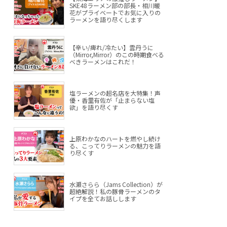
SKE48ラーメン部の部長・相川暖
花がプライベートでお気に入りの
ラーメンを語り尽くします
【辛い/痺れ/冷たい】雲丹うに
（Mirror,Mirror）のこの時期食べる
べきラーメンはこれだ！
塩ラーメンの超名店を大特集！声
優・香里有佐が「止まらない塩
欲」を語り尽くす
上原わかなのハートを燃やし続け
る、こってりラーメンの魅力を語
り尽くす
水瀬さらら（Jams Collection）が
超絶解説！私の豚骨ラーメンのタ
イプを全てお話しします