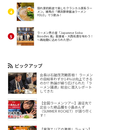
隠れ家的新店で楽しむクラシカル家系ラー
メン。練馬の「横浜豚骨醤油ラーメン
YOLO」でラ飲み！
ラーメン界の星『Japanese Soba
Noodles 蔦』創業者・大西祐貴を味わう！
～再始動に込められた想い
ピックアップ
会長は石破茂次期首相！ ラーメン
の自給率わずか14％は向上できる
のか!? 熱論が繰り広げられた「ラ
ーメン議連」総会に潜入レポート
してきた
【全国ラーメンツアー】遠征先で
出会った絶品麺を小島あんず
（SUMMER ROCKET）が語り尽く
す！
【東海エリアの激推しラーメン】