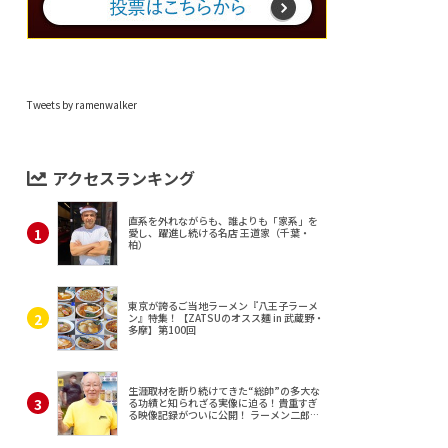
Tweets by ramenwalker
アクセスランキング
直系を外れながらも、誰よりも「家系」を
愛し、躍進し続ける名店 王道家（千葉・
柏）
東京が誇るご当地ラーメン『八王子ラーメ
ン』特集！【ZATSUのオスス麺 in 武蔵野・
多摩】第100回
生涯取材を断り続けてきた“総帥”の多大な
る功績と知られざる実像に迫る！貴重すぎ
る映像記録がついに公開！ ラーメン二郎
（東京・三田）