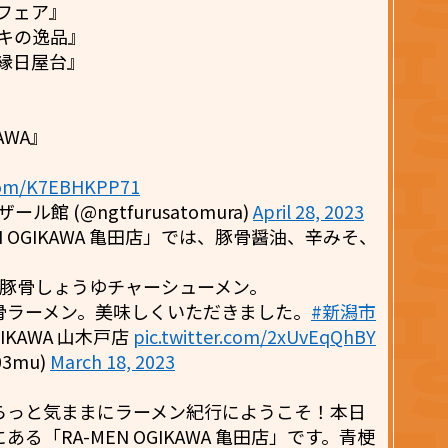
ツフェア』
キの逸品』
縁日屋台』
AWA』
.com/K7EBHKPP71
館 (@ngtfurusatomura)
April 28, 2023
 OGIKAWA 亀田店」では、豚骨醤油、辛みそ、
木戸店の豚骨しょうゆチャーシューメン。
骨ラーメン。美味しくいただきました。
#新潟市
GIKAWA 山木戸店
pic.twitter.com/2xUvEqQhBY
03mu)
March 18, 2023
らっと気ままにラーメン紀行にようこそ！本日
「RA-MEN OGIKAWA 亀田店」です。青梗