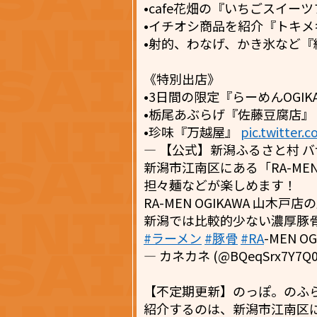
•cafe花畑の『いちごスイー
•イチオシ商品を紹介『トキメ
•射的、わなげ、かき氷など『
《特別出店》
•3日間の限定『らーめんOGIK
•栃尾あぶらげ『佐藤豆腐店』
•珍味『万越屋』
pic.twitter
— 【公式】新潟ふるさと村 バザール
新潟市江南区にある「RA-MEN
担々麺などが楽しめます！
RA-MEN OGIKAWA 山
新潟では比較的少ない濃厚豚
#ラーメン
#豚骨
#RA
-MEN O
— カネカネ (@BQeqSrx7Y7Q
【不定期更新】のっぽ。のふ
紹介するのは、新潟市江南区にある