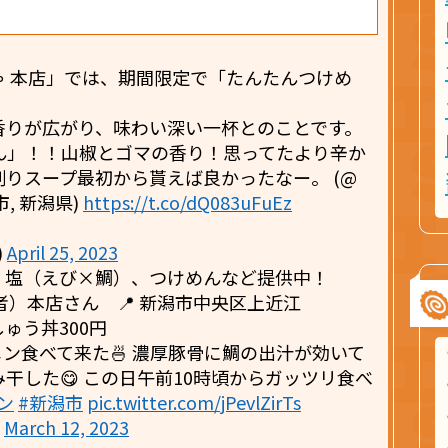
ゃ 本店」では、期間限定で「たんたんつけめ
香りが広がり、味わい深い一杯とのことです。
ん」！！山椒とゴマの香り！思ってたより辛か
りスープ最初から貰えば良かったなー。 (@
市, 新潟県)
https://t.co/dQ083uFuEz
)
April 25, 2023
、塩（えび×鯛）、つけめんなど提供中！
者）本店さん 📍 新潟市中央区上近江
ゅう丼300円
ン食べて来た🍜 濃厚豚骨に鯛の出汁が効いて
干した😋 この日午前10時頃からガッツリ食べ
ン
#新潟市
pic.twitter.com/jPevlZirTs
)
March 12, 2023