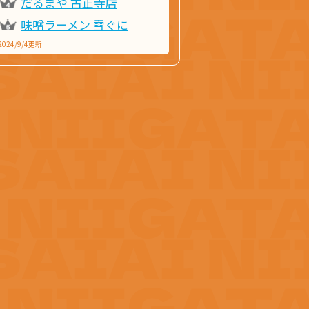
だるまや 古正寺店
味噌ラーメン 雪ぐに
2024/9/4更新