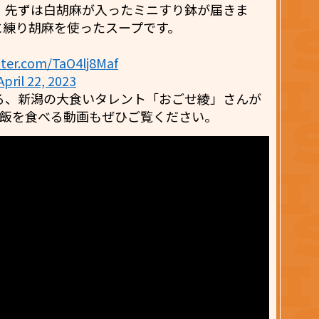
、先ずは白胡麻が入ったミニすり鉢が届きま
に練り胡麻を使ったスープです。
itter.com/TaO4lj8Maf
April 22, 2023
る、新潟の大食いタレント「おごせ綾」さんが
いご飯を食べる動画もぜひご覧ください。