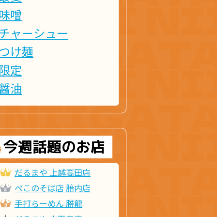
味噌
チャーシュー
つけ麺
限定
醤油
今週話題のお店
だるまや 上越高田店
ぺこのそば店 胎内店
手打らーめん 勝龍