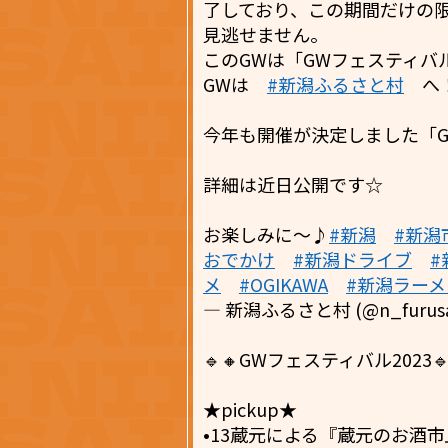
了しており、この期間だけの
見逃せません。
このGWは「GWフェスティバル
GWは
#新潟ふるさと村
へ
今年も開催が決定しました「G
詳細は近日公開です☆
お楽しみに～♪
#新潟
#新潟
おでかけ
#新潟ドライブ
#
メ
#OGIKAWA
#新潟ラーメ
— 新潟ふるさと村 (@n_furusa
🔹🔸GWフェスティバル2023🔹
★pickup★
•13蔵元による『蔵元のお酒市