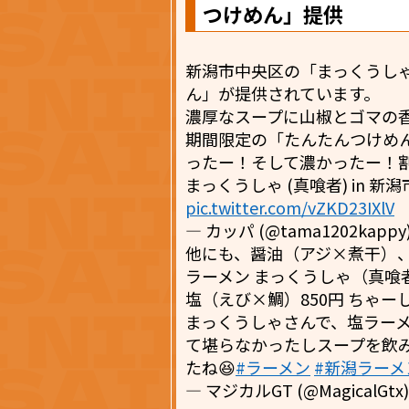
つけめん」提供
新潟市中央区の「まっくうし
ん」が提供されています。
濃厚なスープに山椒とゴマの
期間限定の「たんたんつけめ
ったー！そして濃かったー！割
まっくうしゃ (真喰者) in 新潟
pic.twitter.com/vZKD23IXlV
— カッパ (@tama1202kappy
他にも、醤油（アジ×煮干）
ラーメン まっくうしゃ（真喰
塩（えび×鯛）850円 ちゃーし
まっくうしゃさんで、塩ラーメ
て堪らなかったしスープを飲み
たね😆
#ラーメン
#新潟ラーメ
— マジカルGT (@MagicalGtx