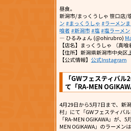
昼食。
新潟市/まっくうしゃ 笹口店/
ン
#まっくうしゃ
#ラーメン
喰者
#新潟市
#塩
#塩ラーメン
— ひるみょん (@ohirubro)
Ma
【店名】まっくうしゃ （真喰
【住所】新潟県新潟市中央区上近江
【公式情報】
公式Instagram
「GWフェスティバル2
て「RA-MEN OGIK
4月29日から5月7日まで、
村」にて「GWフェスティバル
「RA-MEN OGIKAWA」が
MEN OGIKAWA」のラー