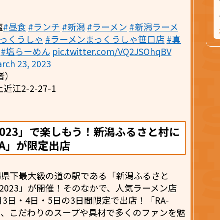
塩
#昼食
#ランチ
#新潟
#ラーメン
#新潟ラーメ
まっくうしゃ
#ラーメンまっくうしゃ笹口店
#真
#塩らーめん
pic.twitter.com/VQ2JSOhqBV
rch 23, 2023
者）
2-2-27-1
023」で楽しもう！新潟ふるさと村に
AWA」が限定出店
新潟県下最大級の道の駅である「新潟ふるさと
2023」が開催！そのなかで、人気ラーメン店
、5月3日・4日・5日の3日間限定で出店！「RA-
メンは、こだわりのスープや具材で多くのファンを魅