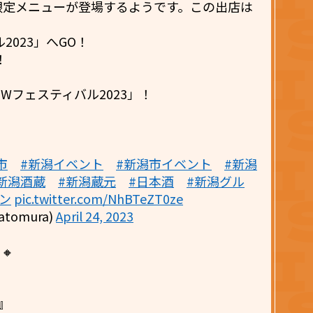
限定メニューが登場するようです。この出店は
2023」へGO！
！
Wフェスティバル2023」！
市
#新潟イベント
#新潟市イベント
#新潟
新潟酒蔵
#新潟蔵元
#日本酒
#新潟グル
ン
pic.twitter.com/NhBTeZT0ze
tomura)
April 24, 2023
🔸
』