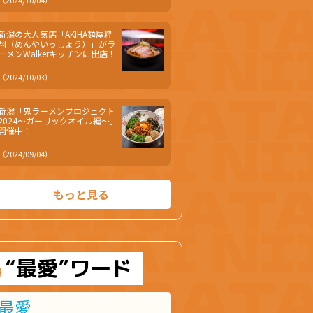
（2024/10/04）
新潟の大人気店「AKIHA麺屋粋
翔（めんやいっしょう）」がラ
ーメンWalkerキッチンに出店！
（2024/10/03）
新潟「鬼ラーメンプロジェクト
2024～ガーリックオイル編～」
開催中！
（2024/09/04）
もっと見る
“最愛”ワード
最愛