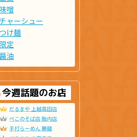
味噌
チャーシュー
つけ麺
限定
醤油
今週話題のお店
だるまや 上越高田店
ぺこのそば店 胎内店
手打らーめん 勝龍