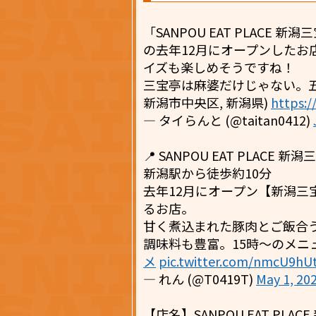
「SANPOU EAT PLACE
の去年12月にオープンしたお
イズも楽しめそうですね！
三宝亭は麻婆だけじゃない。五目
新潟市中央区, 新潟県)
https:/
— タイらんと (@taitan0412)
📍 SANPOU EAT PLACE
新潟駅から徒歩約10分
去年12月にオープン【新潟三宝
るお店。
甘く煮込まれた豚肉とご飯合
調味料も豊富。15時〜のメニ
メ
pic.twitter.com/nmcU9hU
— れん (@T0419T)
May 1, 20
【店名】SANPOU EAT PLA