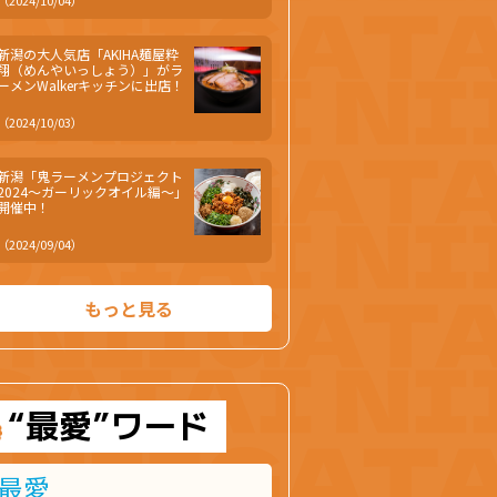
（2024/10/04）
新潟の大人気店「AKIHA麺屋粋
翔（めんやいっしょう）」がラ
ーメンWalkerキッチンに出店！
（2024/10/03）
新潟「鬼ラーメンプロジェクト
2024～ガーリックオイル編～」
開催中！
（2024/09/04）
もっと見る
“最愛”ワード
最愛