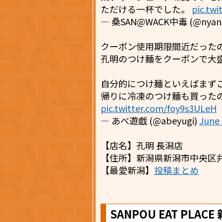
ただける一杯でした。
pic.tw
— 桑SAN@WACK中毒 (@nyans
クーポン使用期限間近だった
孔明のつけ麺をクーポンで大
自分的につけ麺といえばまず
帰りに冷凍のつけ麺も買った
pic.twitter.com/foy9s3ULeH
— あべ遊戯 (@abeyugi)
June 
【店名】孔明 長潟店
【住所】新潟県新潟市中央区弁天
【最愛新潟】
投稿まとめ
SANPOU EAT PLA