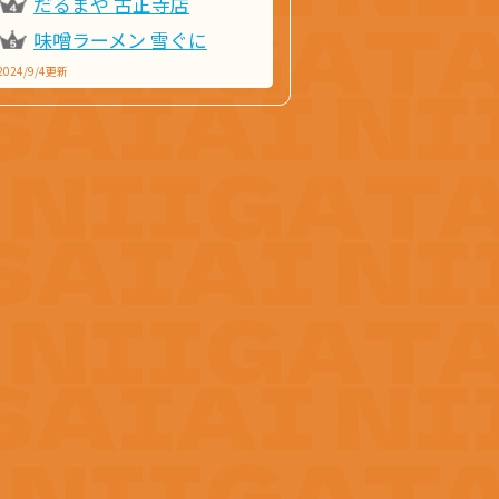
だるまや 古正寺店
味噌ラーメン 雪ぐに
2024/9/4更新