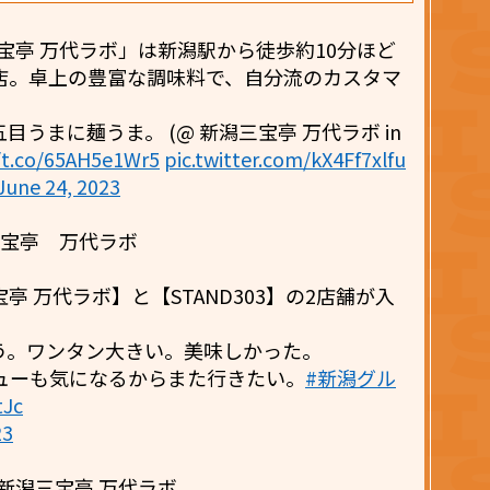
 新潟三宝亭 万代ラボ」は新潟駅から徒歩約10分ほど
店。卓上の豊富な調味料で、自分流のカスタマ
うまに麺うま。 (@ 新潟三宝亭 万代ラボ in
/t.co/65AH5e1Wr5
pic.twitter.com/kX4Ff7xlfu
June 24, 2023
 新潟三宝亭 万代ラボ
亭 万代ラボ】と【STAND303】の2店舗が入
う。ワンタン大きい。美味しかった。
ューも気になるからまた行きたい。
#新潟グル
tJc
23
CE 新潟三宝亭 万代ラボ