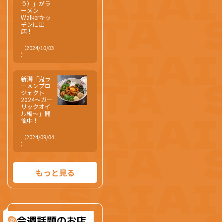
う）」がラ
ーメン
Walkerキッ
チンに出
店！
（2024/10/03
）
新潟「鬼ラ
ーメンプロ
ジェクト
2024～ガー
リックオイ
ル編～」開
催中！
（2024/09/04
）
もっと見る
今週話題のお店