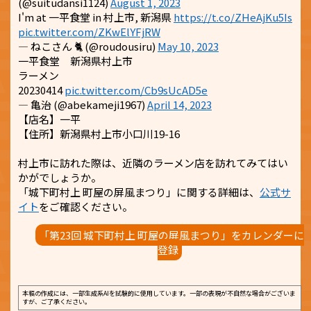
(@suitudansi1124)
August 1, 2023
I'm at 一平食堂 in 村上市, 新潟県
https://t.co/ZHeAjKu5Is
pic.twitter.com/ZKwElYFjRW
— ねこさん 🐈 (@roudousiru)
May 10, 2023
一平食堂 新潟県村上市
ラーメン
20230414
pic.twitter.com/Cb9sUcAD5e
— 亀治 (@abekameji1967)
April 14, 2023
【店名】一平
【住所】新潟県村上市小口川19-16
村上市に訪れた際は、近隣のラーメン店を訪れてみてはい
かがでしょうか。
「城下町村上 町屋の屏風まつり」に関する詳細は、
公式サ
イト
をご確認ください。
「第23回 城下町村上 町屋の屏風まつり」をカレンダーに
登録
本稿の作成には、一部生成系AIを試験的に使用しています。一部の表現が不自然な場合がございま
すが、ご了承ください。