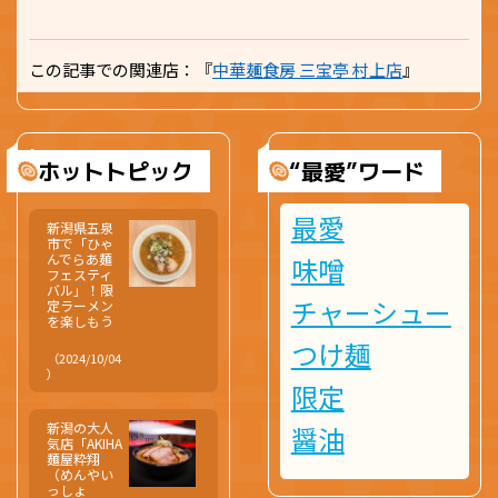
この記事での関連店：『
中華麺食房 三宝亭 村上店
』
ホットトピック
“最愛”ワード
最愛
新潟県五泉
市で「ひゃ
んでらあ麺
味噌
フェスティ
バル」！限
チャーシュー
定ラーメン
を楽しもう
つけ麺
（2024/10/04
）
限定
新潟の大人
醤油
気店「AKIHA
麺屋粋翔
（めんやい
っしょ