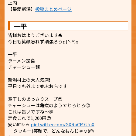
上内
【最愛新潟】
投稿まとめページ
一平
皆様おはようございます☀️
今日も笑顔忘れず頑張ろうp(^-^)q
一平
ラーメン定食
チャーシュー麺
新潟村上の大人気店❗
平日でも外まで並ぶお店です
煮干しのあっさりスープ😍
チャーシューは角煮のようでとろとろ🤤
これは旨いですね～💯
定食これで1,200円😍
安い💴✨👛
pic.twitter.com/GXRuCR7UuX
— タッキー(笑顔で、どんなもんじゃ☺️)🎂