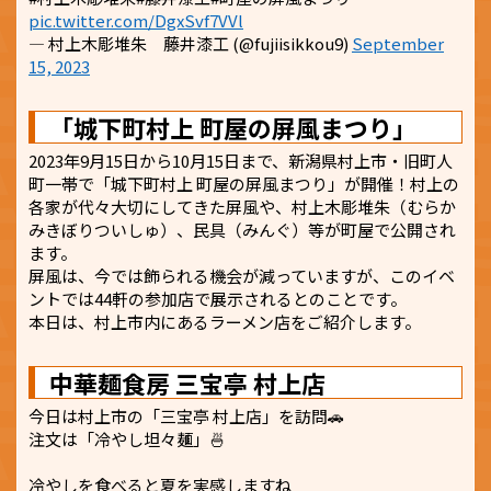
pic.twitter.com/DgxSvf7VVl
— 村上木彫堆朱 藤井漆工 (@fujiisikkou9)
September
15, 2023
「城下町村上 町屋の屏風まつり」
2023年9月15日から10月15日まで、新潟県村上市・旧町人
町一帯で「城下町村上 町屋の屏風まつり」が開催！村上の
各家が代々大切にしてきた屏風や、村上木彫堆朱（むらか
みきぼりついしゅ）、民具（みんぐ）等が町屋で公開され
ます。
屏風は、今では飾られる機会が減っていますが、このイベ
ントでは44軒の参加店で展示されるとのことです。
本日は、村上市内にあるラーメン店をご紹介します。
中華麺食房 三宝亭 村上店
今日は村上市の「三宝亭 村上店」を訪問🚗
注文は「冷やし坦々麺」🍜
冷やしを食べると夏を実感しますね