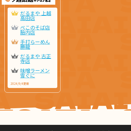
だるまや 上越
高田店
ぺこのそば店
胎内店
手打らーめん
勝龍
だるまや 古正
寺店
味噌ラーメン
雪ぐに
2024/9/4更新