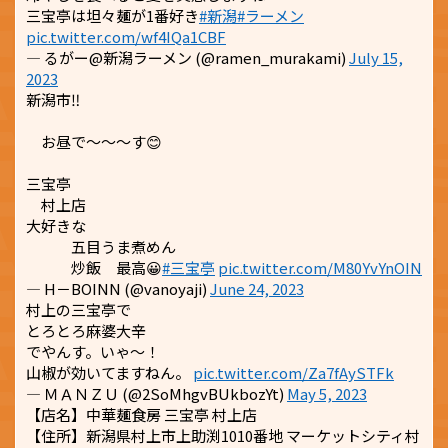
三宝亭は坦々麺が1番好き
#新潟
#ラーメン
pic.twitter.com/wf4IQa1CBF
— るがー@新潟ラーメン (@ramen_murakami)
July 15,
2023
新潟市‼️
お昼で〜〜〜す😊
三宝亭
村上店
大好きな
五目うま煮めん
炒飯 最高😀
#三宝亭
pic.twitter.com/M80YvYnOIN
— H－BOINN (@vanoyaji)
June 24, 2023
村上の三宝亭で
とろとろ麻婆大辛
でやんす。いゃ〜！
山椒が効いてますねん。
pic.twitter.com/Za7fAySTFk
— ＭＡＮＺＵ (@2SoMhgvBUkbozYt)
May 5, 2023
【店名】中華麺食房 三宝亭 村上店
【住所】新潟県村上市上助渕1010番地 マーケットシティ村