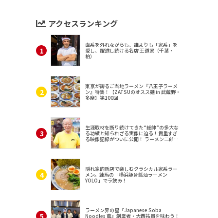
アクセスランキング
直系を外れながらも、誰よりも「家系」を
愛し、躍進し続ける名店 王道家（千葉・
柏）
東京が誇るご当地ラーメン『八王子ラーメ
ン』特集！【ZATSUのオスス麺 in 武蔵野・
多摩】第100回
生涯取材を断り続けてきた“総帥”の多大な
る功績と知られざる実像に迫る！貴重すぎ
る映像記録がついに公開！ ラーメン二郎
（東京・三田）
隠れ家的新店で楽しむクラシカル家系ラー
メン。練馬の「横浜豚骨醤油ラーメン
YOLO」でラ飲み！
ラーメン界の星『Japanese Soba
Noodles 蔦』創業者・大西祐貴を味わう！