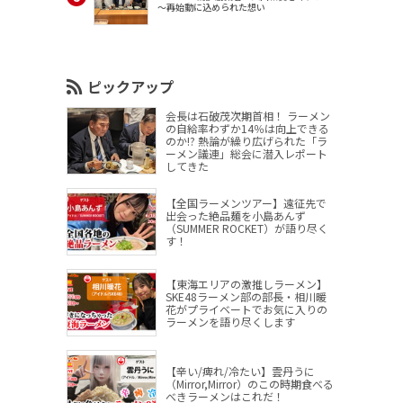
～再始動に込められた想い
ピックアップ
会長は石破茂次期首相！ ラーメン
の自給率わずか14％は向上できる
のか!? 熱論が繰り広げられた「ラ
ーメン議連」総会に潜入レポート
してきた
【全国ラーメンツアー】遠征先で
出会った絶品麺を小島あんず
（SUMMER ROCKET）が語り尽く
す！
【東海エリアの激推しラーメン】
SKE48ラーメン部の部長・相川暖
花がプライベートでお気に入りの
ラーメンを語り尽くします
【辛い/痺れ/冷たい】雲丹うに
（Mirror,Mirror）のこの時期食べる
べきラーメンはこれだ！