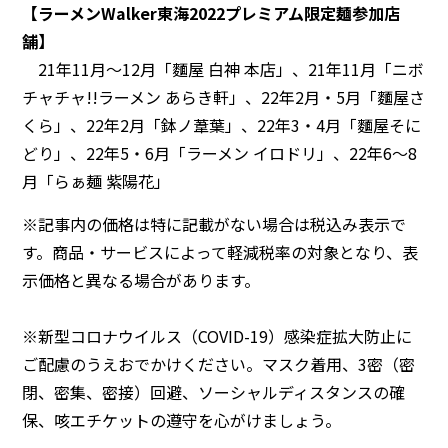
【ラーメンWalker東海2022プレミアム限定麺参加店
舗】
21年11月～12月「麵屋 白神 本店」、21年11月「ニボ
チャチャ!!ラーメン あらき軒」、22年2月・5月「麵屋さ
くら」、22年2月「鉢ノ葦葉」、22年3・4月「麵屋そに
どり」、22年5・6月「ラーメン イロドリ」、22年6～8
月「らぁ麺 紫陽花」
※記事内の価格は特に記載がない場合は税込み表示で
す。商品・サービスによって軽減税率の対象となり、表
示価格と異なる場合があります。
※新型コロナウイルス（COVID-19）感染症拡大防止に
ご配慮のうえおでかけください。マスク着用、3密（密
閉、密集、密接）回避、ソーシャルディスタンスの確
保、咳エチケットの遵守を心がけましょう。