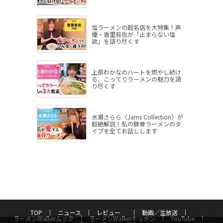
塩ラーメンの超名店を大特集！声
優・香里有佐が「止まらない塩
欲」を語り尽くす
上原わかなのハートを燃やし続け
る、こってりラーメンの魅力を語
り尽くす
水瀬さらら（Jams Collection）が
超絶解説！私の豚骨ラーメンのタ
イプを全てお話しします
TOP
ニュース
レビュー
動画／生放送
ラーメンWalkerムック
ラーメンWalkerキッチン
YouTube