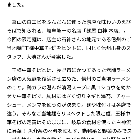
ました。
富山の白エビをふんだんに使った濃厚な味わいのえび
そばで知られる、岐阜随一の名店「麵屋 白神 本店」。
今回の限定麺は、店主の石神さんの地元である信州のご
当地麺“王様中華そば”をヒントに、同じく信州出身のス
タッフ、大池さんが考案した。
王様中華そばとは、長野市にかつてあった老舗ラーメ
ン店の人気麺を復活させ広めた、信州のご当地ラーメン
のこと。鶏ガラの澄んだ清湯スープに黒コショウを効か
せた中華そばで、具材にはざく切りネギと海苔、チャー
シュー、メンマを使うのが決まり。麵や味付けは各店で
違う。そんなご当地麺をリスペクトした限定麺、王様中
華そばの定義はそのままに、岐阜の食材を使った白神流
に昇華！ 魚介系の材料を使わず、動物系と野菜のみでス