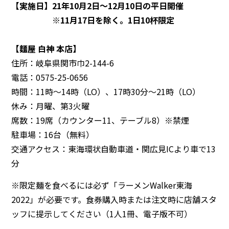
【実施日】21年10月2日～12月10日の平日開催
※11月17日を除く。1日10杯限定
【麵屋 白神 本店】
住所：岐阜県関市巾2-144-6
電話：0575-25-0656
時間：11時～14時（LO）、17時30分～21時（LO）
休み：月曜、第3火曜
席数：19席（カウンター11、テーブル8）※禁煙
駐車場：16台（無料）
交通アクセス：東海環状自動車道・関広見ICより車で13
分
※限定麺を食べるには必ず「ラーメンWalker東海
2022」が必要です。食券購入時または注文時に店舗スタ
ッフに提示してください（1人1冊、電子版不可）