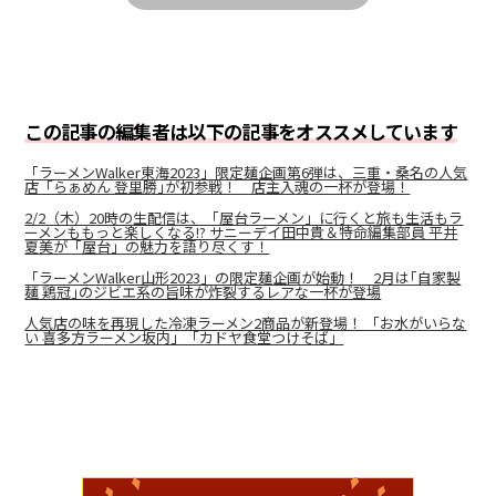
この記事の編集者は以下の記事をオススメしています
「ラーメンWalker東海2023」限定麺企画第6弾は、三重・桑名の人気
店「らぁめん 登里勝｣が初参戦！ 店主入魂の一杯が登場！
2/2（木）20時の生配信は、「屋台ラーメン」に行くと旅も生活もラ
ーメンももっと楽しくなる!? サニーデイ田中貴＆特命編集部員 平井
夏美が「屋台」の魅力を語り尽くす！
「ラーメンWalker山形2023」の限定麺企画が始動！ 2月は｢自家製
麺 鶏冠｣のジビエ系の旨味が炸裂するレアな一杯が登場
人気店の味を再現した冷凍ラーメン2商品が新登場！ 「お水がいらな
い 喜多方ラーメン坂内」「カドヤ食堂つけそば」