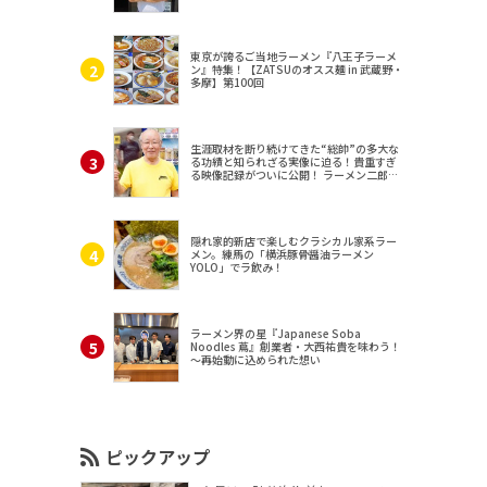
東京が誇るご当地ラーメン『八王子ラーメ
ン』特集！【ZATSUのオスス麺 in 武蔵野・
多摩】第100回
生涯取材を断り続けてきた“総帥”の多大な
る功績と知られざる実像に迫る！貴重すぎ
る映像記録がついに公開！ ラーメン二郎
（東京・三田）
隠れ家的新店で楽しむクラシカル家系ラー
メン。練馬の「横浜豚骨醤油ラーメン
YOLO」でラ飲み！
ラーメン界の星『Japanese Soba
Noodles 蔦』創業者・大西祐貴を味わう！
～再始動に込められた想い
ピックアップ