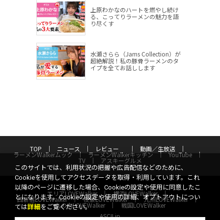
上原わかなのハートを燃やし続け
る、こってりラーメンの魅力を語
り尽くす
水瀬さらら（Jams Collection）が
超絶解説！私の豚骨ラーメンのタ
イプを全てお話しします
TOP
ニュース
レビュー
動画／生放送
ラーメンWalkerムック
ラーメンWalkerキッチン
YouTube
TV
アスキーグルメ
このサイトでは、利用状況の把握や広告配信などのために、
Cookieを使用してアクセスデータを取得・利用しています。これ
以降のページに遷移した場合、Cookieの設定や使用に同意したこ
エリアLOVEWalker
横浜LOVEWalker
とになります。Cookieの設定や使用の詳細、オプトアウトについ
西新宿LOVEWalker
夜景LOVEWalker
九州LOVEWalker
丸の内LOVEWalker
戦国LOVEWalker
ては
詳細
をご覧ください。
ASCII.jp