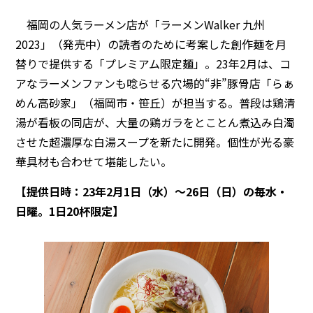
福岡の人気ラーメン店が「ラーメンWalker 九州
2023」（発売中）の読者のために考案した創作麺を月
替りで提供する「プレミアム限定麺」。23年2月は、コ
アなラーメンファンも唸らせる穴場的“非”豚骨店「らぁ
めん高砂家」（福岡市・笹丘）が担当する。普段は鶏清
湯が看板の同店が、大量の鶏ガラをとことん煮込み白濁
させた超濃厚な白湯スープを新たに開発。個性が光る豪
華具材も合わせて堪能したい。
【提供日時：23年2月1日（水）〜26日（日）の毎水・
日曜。1日20杯限定】