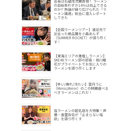
会長は石破茂次期首相！ ラーメン
の自給率わずか14％は向上できる
のか!? 熱論が繰り広げられた「ラ
ーメン議連」総会に潜入レポート
してきた
【全国ラーメンツアー】遠征先で
出会った絶品麺を小島あんず
（SUMMER ROCKET）が語り尽く
す！
【東海エリアの激推しラーメン】
SKE48ラーメン部の部長・相川暖
花がプライベートでお気に入りの
ラーメンを語り尽くします
【辛い/痺れ/冷たい】雲丹うに
（Mirror,Mirror）のこの時期食べる
べきラーメンはこれだ！
塩ラーメンの超名店を大特集！声
優・香里有佐が「止まらない塩
欲」を語り尽くす