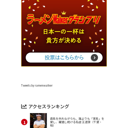
Tweets by ramenwalker
アクセスランキング
直系を外れながらも、誰よりも「家系」を
愛し、躍進し続ける名店 王道家（千葉・
柏）