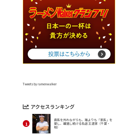
Tweets by ramenwalker
アクセスランキング
直系を外れながらも、誰よりも「家系」を
愛し、躍進し続ける名店 王道家（千葉・
柏）