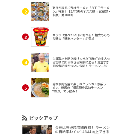
東京が誇るご当地ラーメン『八王子ラーメ
ン』特集！【ZATSUのオスス麺 in 武蔵野・
多摩】第100回
ガッツリ食べたい日に刺さる！ 極太もちも
ち麺の「麺欲ハンター」が登場
生涯取材を断り続けてきた“総帥”の多大な
る功績と知られざる実像に迫る！貴重すぎ
る映像記録がついに公開！ ラーメン二郎
（東京・三田）
隠れ家的新店で楽しむクラシカル家系ラー
メン。練馬の「横浜豚骨醤油ラーメン
YOLO」でラ飲み！
ピックアップ
会長は石破茂次期首相！ ラーメン
の自給率わずか14％は向上できる