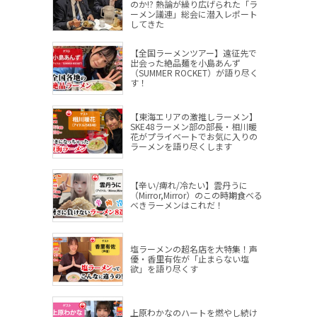
のか!? 熱論が繰り広げられた「ラ
ーメン議連」総会に潜入レポート
してきた
【全国ラーメンツアー】遠征先で
出会った絶品麺を小島あんず
（SUMMER ROCKET）が語り尽く
す！
【東海エリアの激推しラーメン】
SKE48ラーメン部の部長・相川暖
花がプライベートでお気に入りの
ラーメンを語り尽くします
【辛い/痺れ/冷たい】雲丹うに
（Mirror,Mirror）のこの時期食べる
べきラーメンはこれだ！
塩ラーメンの超名店を大特集！声
優・香里有佐が「止まらない塩
欲」を語り尽くす
上原わかなのハートを燃やし続け