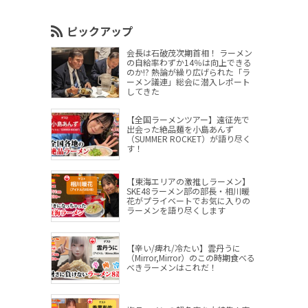
ピックアップ
会長は石破茂次期首相！ ラーメン
の自給率わずか14％は向上できる
のか!? 熱論が繰り広げられた「ラ
ーメン議連」総会に潜入レポート
してきた
【全国ラーメンツアー】遠征先で
出会った絶品麺を小島あんず
（SUMMER ROCKET）が語り尽く
す！
【東海エリアの激推しラーメン】
SKE48ラーメン部の部長・相川暖
花がプライベートでお気に入りの
ラーメンを語り尽くします
【辛い/痺れ/冷たい】雲丹うに
（Mirror,Mirror）のこの時期食べる
べきラーメンはこれだ！