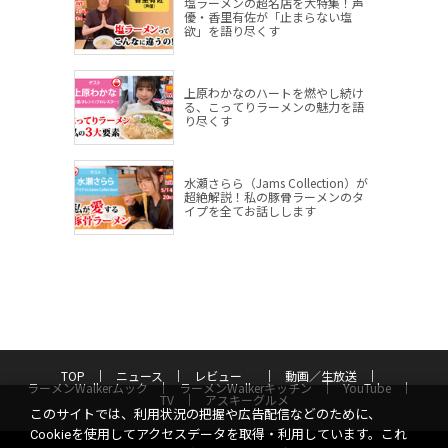
塩ラーメンの超名店を大特集！声
優・香里有佐が「止まらない塩
欲」を語り尽くす
上原わかなのハートを燃やし続け
る、こってりラーメンの魅力を語
り尽くす
水瀬さらら（Jams Collection）が
超絶解説！私の豚骨ラーメンのタ
イプを全てお話しします
TOP
ニュース
レビュー
動画／生放送
ラーメンWalkerムック
ラーメンWalkerキッチン
YouTube
TV
アスキーグルメ
このサイトでは、利用状況の把握や広告配信などのために、
Cookieを使用してアクセスデータを取得・利用しています。これ