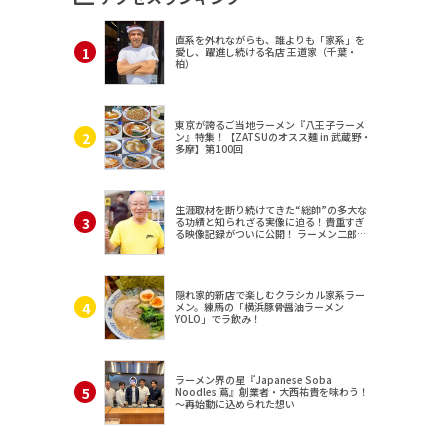
直系を外れながらも、誰よりも「家系」を
愛し、躍進し続ける名店 王道家（千葉・
柏）
東京が誇るご当地ラーメン『八王子ラーメ
ン』特集！【ZATSUのオスス麺 in 武蔵野・
多摩】第100回
生涯取材を断り続けてきた“総帥”の多大な
る功績と知られざる実像に迫る！貴重すぎ
る映像記録がついに公開！ ラーメン二郎
（東京・三田）
隠れ家的新店で楽しむクラシカル家系ラー
メン。練馬の「横浜豚骨醤油ラーメン
YOLO」でラ飲み！
ラーメン界の星『Japanese Soba
Noodles 蔦』創業者・大西祐貴を味わう！
～再始動に込められた想い