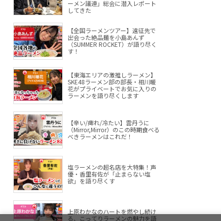
ーメン議連」総会に潜入レポート
してきた
【全国ラーメンツアー】遠征先で
出会った絶品麺を小島あんず
（SUMMER ROCKET）が語り尽く
す！
【東海エリアの激推しラーメン】
SKE48ラーメン部の部長・相川暖
花がプライベートでお気に入りの
ラーメンを語り尽くします
【辛い/痺れ/冷たい】雲丹うに
（Mirror,Mirror）のこの時期食べる
べきラーメンはこれだ！
塩ラーメンの超名店を大特集！声
優・香里有佐が「止まらない塩
欲」を語り尽くす
上原わかなのハートを燃やし続け
る、こってりラーメンの魅力を語