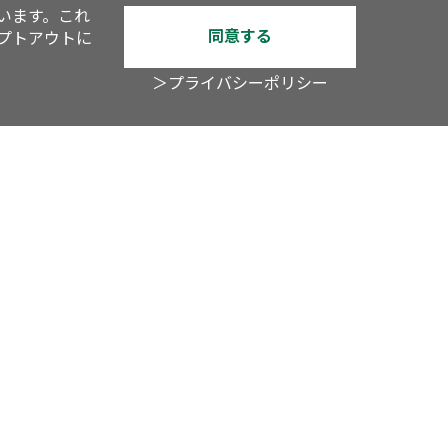
います。これ
同意する
オプトアウトに
＞プライバシーポリシー
YouTube
TV
アスキーグルメ
内LOVEWalker
戦国LOVEWalker