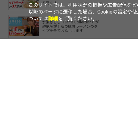
り尽くす
このサイトでは、利用状況の把握や広告配信などの
以降のページに遷移した場合、Cookieの設定や
ついては
詳細
をご覧ください。
水瀬さらら（Jams Collection）が
超絶解説！私の豚骨ラーメンのタ
イプを全てお話しします
TOP
ニュース
レビュー
エリアLOVEWalker
横浜LOVEWal