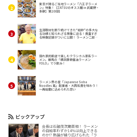
東京が誇るご当地ラーメン『八王子ラーメ
ン』特集！【ZATSUのオスス麺 in 武蔵野・
多摩】第100回
生涯取材を断り続けてきた“総帥”の多大な
る功績と知られざる実像に迫る！貴重すぎ
る映像記録がついに公開！ ラーメン二郎
（東京・三田）
隠れ家的新店で楽しむクラシカル家系ラー
メン。練馬の「横浜豚骨醤油ラーメン
YOLO」でラ飲み！
ラーメン界の星『Japanese Soba
Noodles 蔦』創業者・大西祐貴を味わう！
～再始動に込められた想い
ピックアップ
会長は石破茂次期首相！ ラーメン
の自給率わずか14％は向上できる
のか!? 熱論が繰り広げられた「ラ