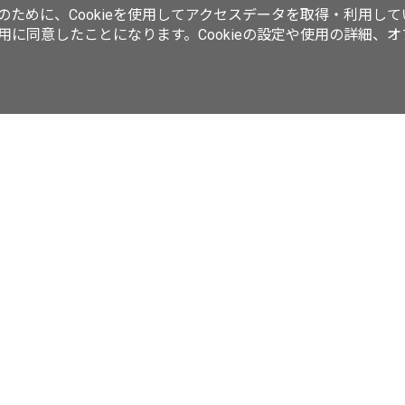
ために、Cookieを使用してアクセスデータを取得・利用して
使用に同意したことになります。Cookieの設定や使用の詳細、
動画／生放送
ラーメンWalkerムック
ラーメンWalkerキッチン
ker
西新宿LOVEWalker
夜景LOVEWalker
九州LOVEWalker
丸の
ASCII.jp
サイトポリシー
プライバシーポリシー
運営会社
お問い合わせ
©KADOKAWA ASCII Research Laboratories, Inc. 2026