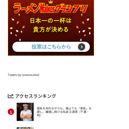
Tweets by ramenwalker
アクセスランキング
直系を外れながらも、誰よりも「家系」を
愛し、躍進し続ける名店 王道家（千葉・
柏）