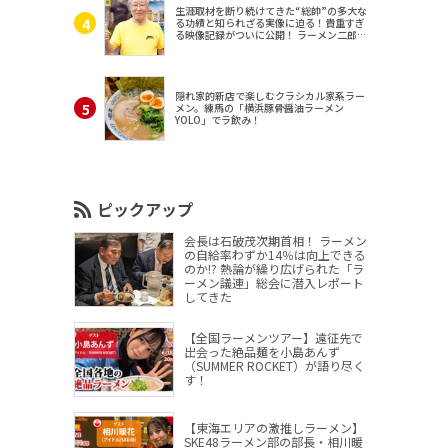
生涯取材を断り続けてきた“総帥”の多大な
る功績と知られざる実像に迫る！貴重すぎ
る映像記録がついに公開！ ラーメン二郎
（東京・三田）
隠れ家的新店で楽しむクラシカル家系ラー
メン。練馬の「横浜豚骨醤油ラーメン
YOLO」でラ飲み！
ピックアップ
会長は石破茂次期首相！ ラーメン
の自給率わずか14％は向上できる
のか!? 熱論が繰り広げられた「ラ
ーメン議連」総会に潜入レポート
してきた
【全国ラーメンツアー】遠征先で
出会った絶品麺を小島あんず
（SUMMER ROCKET）が語り尽く
す！
【東海エリアの激推しラーメン】
SKE48ラーメン部の部長・相川暖