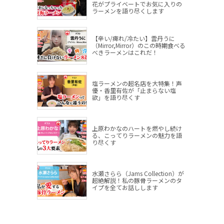
花がプライベートでお気に入りの
ラーメンを語り尽くします
【辛い/痺れ/冷たい】雲丹うに
（Mirror,Mirror）のこの時期食べる
べきラーメンはこれだ！
塩ラーメンの超名店を大特集！声
優・香里有佐が「止まらない塩
欲」を語り尽くす
上原わかなのハートを燃やし続け
る、こってりラーメンの魅力を語
り尽くす
水瀬さらら（Jams Collection）が
超絶解説！私の豚骨ラーメンのタ
イプを全てお話しします