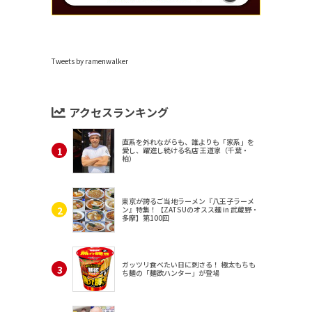
Tweets by ramenwalker
アクセスランキング
直系を外れながらも、誰よりも「家系」を
愛し、躍進し続ける名店 王道家（千葉・
柏）
東京が誇るご当地ラーメン『八王子ラーメ
ン』特集！【ZATSUのオスス麺 in 武蔵野・
多摩】第100回
ガッツリ食べたい日に刺さる！ 極太もちも
ち麺の「麺欲ハンター」が登場