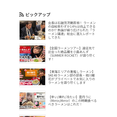
ピックアップ
会長は石破茂次期首相！ ラーメン
の自給率わずか14％は向上できる
のか!? 熱論が繰り広げられた「ラ
ーメン議連」総会に潜入レポート
してきた
【全国ラーメンツアー】遠征先で
出会った絶品麺を小島あんず
（SUMMER ROCKET）が語り尽く
す！
【東海エリアの激推しラーメン】
SKE48ラーメン部の部長・相川暖
花がプライベートでお気に入りの
ラーメンを語り尽くします
【辛い/痺れ/冷たい】雲丹うに
（Mirror,Mirror）のこの時期食べる
べきラーメンはこれだ！