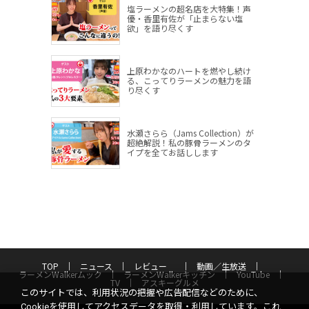
塩ラーメンの超名店を大特集！声
優・香里有佐が「止まらない塩
欲」を語り尽くす
上原わかなのハートを燃やし続け
る、こってりラーメンの魅力を語
り尽くす
水瀬さらら（Jams Collection）が
超絶解説！私の豚骨ラーメンのタ
イプを全てお話しします
TOP
ニュース
レビュー
動画／生放送
ラーメンWalkerムック
ラーメンWalkerキッチン
YouTube
TV
アスキーグルメ
このサイトでは、利用状況の把握や広告配信などのために、
Cookieを使用してアクセスデータを取得・利用しています。これ