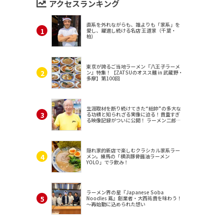
アクセスランキング
直系を外れながらも、誰よりも「家系」を
愛し、躍進し続ける名店 王道家（千葉・
柏）
東京が誇るご当地ラーメン『八王子ラーメ
ン』特集！【ZATSUのオスス麺 in 武蔵野・
多摩】第100回
生涯取材を断り続けてきた“総帥”の多大な
る功績と知られざる実像に迫る！貴重すぎ
る映像記録がついに公開！ ラーメン二郎
（東京・三田）
隠れ家的新店で楽しむクラシカル家系ラー
メン。練馬の「横浜豚骨醤油ラーメン
YOLO」でラ飲み！
ラーメン界の星『Japanese Soba
Noodles 蔦』創業者・大西祐貴を味わう！
～再始動に込められた想い