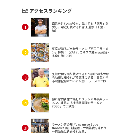
アクセスランキング
直系を外れながらも、誰よりも「家系」を
愛し、躍進し続ける名店 王道家（千葉・
柏）
東京が誇るご当地ラーメン『八王子ラーメ
ン』特集！【ZATSUのオスス麺 in 武蔵野・
多摩】第100回
生涯取材を断り続けてきた“総帥”の多大な
る功績と知られざる実像に迫る！貴重すぎ
る映像記録がついに公開！ ラーメン二郎
（東京・三田）
隠れ家的新店で楽しむクラシカル家系ラー
メン。練馬の「横浜豚骨醤油ラーメン
YOLO」でラ飲み！
ラーメン界の星『Japanese Soba
Noodles 蔦』創業者・大西祐貴を味わう！
～再始動に込められた想い