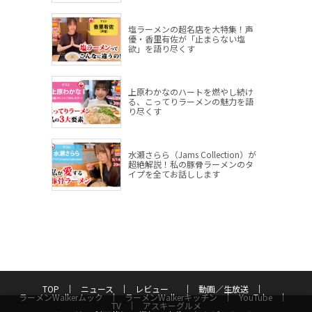
塩ラーメンの超名店を大特集！声
優・香里有佐が「止まらない塩
欲」を語り尽くす
上原わかなのハートを燃やし続け
る、こってりラーメンの魅力を語
り尽くす
水瀬さらら（Jams Collection）が
超絶解説！私の豚骨ラーメンのタ
イプを全てお話しします
TOP
ニュース
レビュー
動画／生放送
ラーメンWalkerムック
ラーメンWalkerキッチン
YouTube
TV
アスキーグルメ