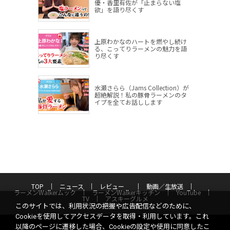
優・香里有佐が「止まらない塩
欲」を語り尽くす
上原わかなのハートを燃やし続け
る、こってりラーメンの魅力を語
り尽くす
水瀬さらら（Jams Collection）が
超絶解説！私の豚骨ラーメンのタ
イプを全てお話しします
TOP
ニュース
レビュー
動画／生放送
ラーメンWalkerムック
ラーメンWalkerキッチン
YouTube
TV
アスキーグルメ
このサイトでは、利用状況の把握や広告配信などのために、
Cookieを使用してアクセスデータを取得・利用しています。これ
以降のページに遷移した場合、Cookieの設定や使用に同意したこ