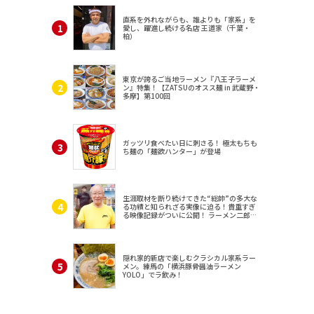
直系を外れながらも、誰よりも「家系」を
愛し、躍進し続ける名店 王道家（千葉・
柏）
東京が誇るご当地ラーメン『八王子ラーメ
ン』特集！【ZATSUのオスス麺 in 武蔵野・
多摩】第100回
ガッツリ食べたい日に刺さる！ 極太もちも
ち麺の「麺欲ハンター」が登場
生涯取材を断り続けてきた“総帥”の多大な
る功績と知られざる実像に迫る！貴重すぎ
る映像記録がついに公開！ ラーメン二郎
（東京・三田）
隠れ家的新店で楽しむクラシカル家系ラー
メン。練馬の「横浜豚骨醤油ラーメン
YOLO」でラ飲み！