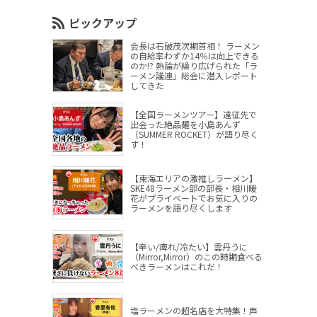
ピックアップ
会長は石破茂次期首相！ ラーメン
の自給率わずか14％は向上できる
のか!? 熱論が繰り広げられた「ラ
ーメン議連」総会に潜入レポート
してきた
【全国ラーメンツアー】遠征先で
出会った絶品麺を小島あんず
（SUMMER ROCKET）が語り尽く
す！
【東海エリアの激推しラーメン】
SKE48ラーメン部の部長・相川暖
花がプライベートでお気に入りの
ラーメンを語り尽くします
【辛い/痺れ/冷たい】雲丹うに
（Mirror,Mirror）のこの時期食べる
べきラーメンはこれだ！
塩ラーメンの超名店を大特集！声