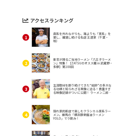
アクセスランキング
直系を外れながらも、誰よりも「家系」を
愛し、躍進し続ける名店 王道家（千葉・
柏）
東京が誇るご当地ラーメン『八王子ラーメ
ン』特集！【ZATSUのオスス麺 in 武蔵野・
多摩】第100回
生涯取材を断り続けてきた“総帥”の多大な
る功績と知られざる実像に迫る！貴重すぎ
る映像記録がついに公開！ ラーメン二郎
（東京・三田）
隠れ家的新店で楽しむクラシカル家系ラー
メン。練馬の「横浜豚骨醤油ラーメン
YOLO」でラ飲み！