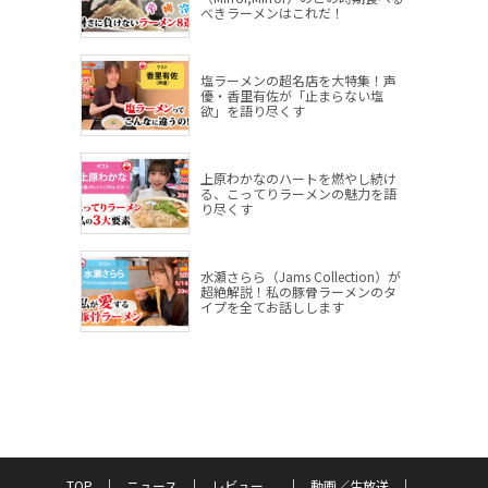
べきラーメンはこれだ！
塩ラーメンの超名店を大特集！声
優・香里有佐が「止まらない塩
欲」を語り尽くす
上原わかなのハートを燃やし続け
る、こってりラーメンの魅力を語
り尽くす
水瀬さらら（Jams Collection）が
超絶解説！私の豚骨ラーメンのタ
イプを全てお話しします
TOP
ニュース
レビュー
動画／生放送