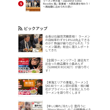
ラーメン界の星『Japanese Soba
Noodles 蔦』創業者・大西祐貴を味わう！
～再始動に込められた想い
ピックアップ
会長は石破茂次期首相！ ラーメン
の自給率わずか14％は向上できる
のか!? 熱論が繰り広げられた「ラ
ーメン議連」総会に潜入レポート
してきた
【全国ラーメンツアー】遠征先で
出会った絶品麺を小島あんず
（SUMMER ROCKET）が語り尽く
す！
【東海エリアの激推しラーメン】
SKE48ラーメン部の部長・相川暖
花がプライベートでお気に入りの
ラーメンを語り尽くします
【辛い/痺れ/冷たい】雲丹うに
（Mirror,Mirror）のこの時期食べる