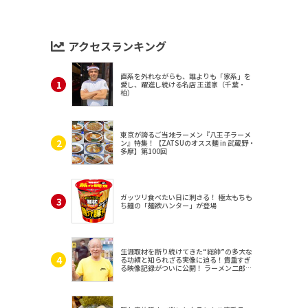
アクセスランキング
直系を外れながらも、誰よりも「家系」を
愛し、躍進し続ける名店 王道家（千葉・
柏）
東京が誇るご当地ラーメン『八王子ラーメ
ン』特集！【ZATSUのオスス麺 in 武蔵野・
多摩】第100回
ガッツリ食べたい日に刺さる！ 極太もちも
ち麺の「麺欲ハンター」が登場
生涯取材を断り続けてきた“総帥”の多大な
る功績と知られざる実像に迫る！貴重すぎ
る映像記録がついに公開！ ラーメン二郎
（東京・三田）