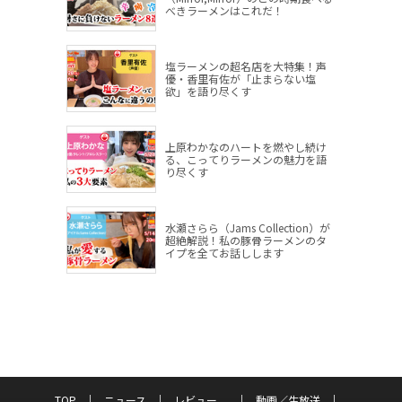
べきラーメンはこれだ！
塩ラーメンの超名店を大特集！声
優・香里有佐が「止まらない塩
欲」を語り尽くす
上原わかなのハートを燃やし続け
る、こってりラーメンの魅力を語
り尽くす
水瀬さらら（Jams Collection）が
超絶解説！私の豚骨ラーメンのタ
イプを全てお話しします
TOP
ニュース
レビュー
動画／生放送