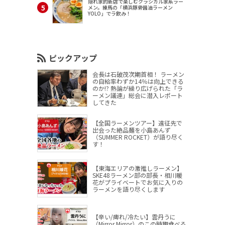
隠れ家的新店で楽しむクラシカル家系ラー
メン。練馬の「横浜豚骨醤油ラーメン
YOLO」でラ飲み！
ピックアップ
会長は石破茂次期首相！ ラーメン
の自給率わずか14％は向上できる
のか!? 熱論が繰り広げられた「ラ
ーメン議連」総会に潜入レポート
してきた
【全国ラーメンツアー】遠征先で
出会った絶品麺を小島あんず
（SUMMER ROCKET）が語り尽く
す！
【東海エリアの激推しラーメン】
SKE48ラーメン部の部長・相川暖
花がプライベートでお気に入りの
ラーメンを語り尽くします
【辛い/痺れ/冷たい】雲丹うに
（Mirror,Mirror）のこの時期食べる