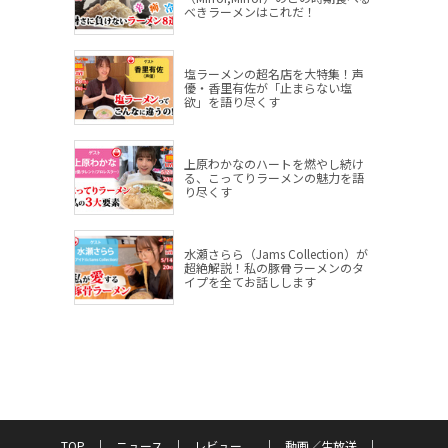
べきラーメンはこれだ！
塩ラーメンの超名店を大特集！声
優・香里有佐が「止まらない塩
欲」を語り尽くす
上原わかなのハートを燃やし続け
る、こってりラーメンの魅力を語
り尽くす
水瀬さらら（Jams Collection）が
超絶解説！私の豚骨ラーメンのタ
イプを全てお話しします
TOP
ニュース
レビュー
動画／生放送