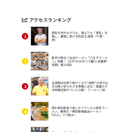
アクセスランキング
直系を外れながらも、誰よりも「家系」を
愛し、躍進し続ける名店 王道家（千葉・
柏）
東京が誇るご当地ラーメン『八王子ラーメ
ン』特集！【ZATSUのオスス麺 in 武蔵野・
多摩】第100回
生涯取材を断り続けてきた“総帥”の多大な
る功績と知られざる実像に迫る！貴重すぎ
る映像記録がついに公開！ ラーメン二郎
（東京・三田）
隠れ家的新店で楽しむクラシカル家系ラー
メン。練馬の「横浜豚骨醤油ラーメン
YOLO」でラ飲み！