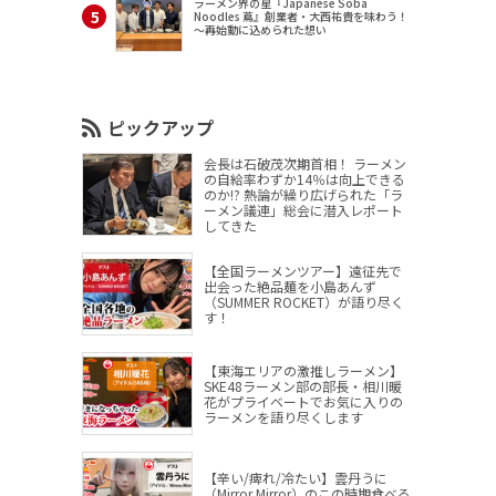
ラーメン界の星『Japanese Soba
Noodles 蔦』創業者・大西祐貴を味わう！
～再始動に込められた想い
ピックアップ
会長は石破茂次期首相！ ラーメン
の自給率わずか14％は向上できる
のか!? 熱論が繰り広げられた「ラ
ーメン議連」総会に潜入レポート
してきた
【全国ラーメンツアー】遠征先で
出会った絶品麺を小島あんず
（SUMMER ROCKET）が語り尽く
す！
【東海エリアの激推しラーメン】
SKE48ラーメン部の部長・相川暖
花がプライベートでお気に入りの
ラーメンを語り尽くします
【辛い/痺れ/冷たい】雲丹うに
（Mirror,Mirror）のこの時期食べる