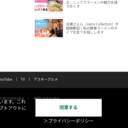
る、こってりラーメンの魅力を語
り尽くす
水瀬さらら（Jams Collection）が
超絶解説！私の豚骨ラーメンのタ
イプを全てお話しします
YouTube
TV
アスキーグルメ
内LOVEWalker
戦国LOVEWalker
います。これ
同意する
オプトアウトに
＞プライバシーポリシー