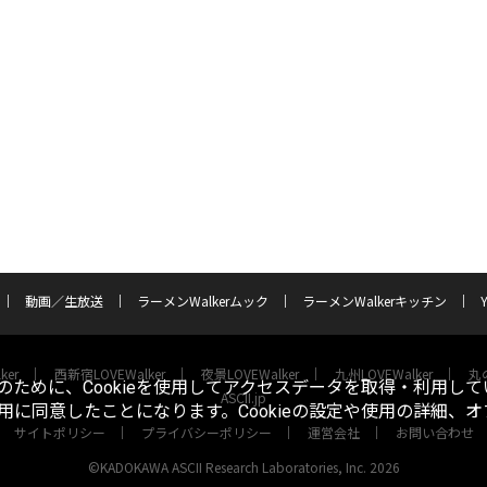
動画／生放送
ラーメンWalkerムック
ラーメンWalkerキッチン
ker
西新宿LOVEWalker
夜景LOVEWalker
九州LOVEWalker
丸の
ために、Cookieを使用してアクセスデータを取得・利用して
ASCII.jp
使用に同意したことになります。Cookieの設定や使用の詳細、
サイトポリシー
プライバシーポリシー
運営会社
お問い合わせ
©KADOKAWA ASCII Research Laboratories, Inc. 2026