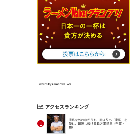
Tweets by ramenwalker
アクセスランキング
直系を外れながらも、誰よりも「家系」を
愛し、躍進し続ける名店 王道家（千葉・
柏）