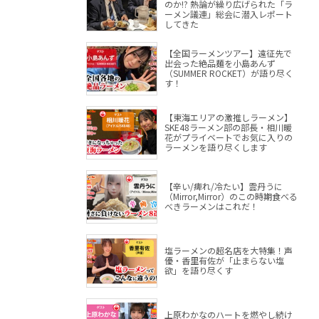
のか!? 熱論が繰り広げられた「ラ
ーメン議連」総会に潜入レポート
してきた
【全国ラーメンツアー】遠征先で
出会った絶品麺を小島あんず
（SUMMER ROCKET）が語り尽く
す！
【東海エリアの激推しラーメン】
SKE48ラーメン部の部長・相川暖
花がプライベートでお気に入りの
ラーメンを語り尽くします
【辛い/痺れ/冷たい】雲丹うに
（Mirror,Mirror）のこの時期食べる
べきラーメンはこれだ！
塩ラーメンの超名店を大特集！声
優・香里有佐が「止まらない塩
欲」を語り尽くす
上原わかなのハートを燃やし続け