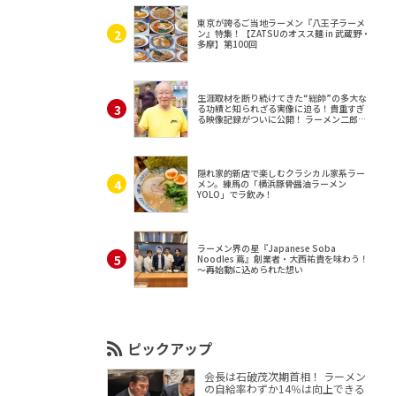
東京が誇るご当地ラーメン『八王子ラーメ
ン』特集！【ZATSUのオスス麺 in 武蔵野・
多摩】第100回
生涯取材を断り続けてきた“総帥”の多大な
る功績と知られざる実像に迫る！貴重すぎ
る映像記録がついに公開！ ラーメン二郎
（東京・三田）
隠れ家的新店で楽しむクラシカル家系ラー
メン。練馬の「横浜豚骨醤油ラーメン
YOLO」でラ飲み！
ラーメン界の星『Japanese Soba
Noodles 蔦』創業者・大西祐貴を味わう！
～再始動に込められた想い
ピックアップ
会長は石破茂次期首相！ ラーメン
の自給率わずか14％は向上できる