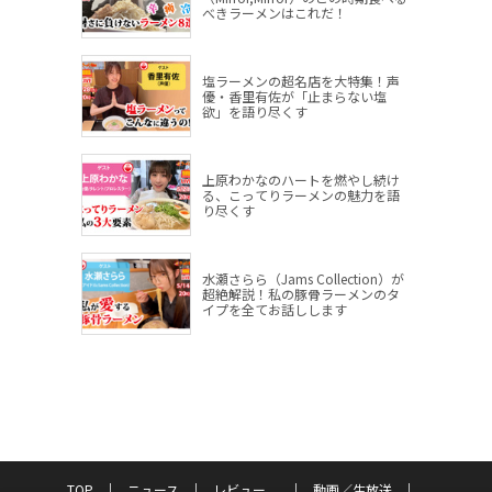
べきラーメンはこれだ！
塩ラーメンの超名店を大特集！声
優・香里有佐が「止まらない塩
欲」を語り尽くす
上原わかなのハートを燃やし続け
る、こってりラーメンの魅力を語
り尽くす
水瀬さらら（Jams Collection）が
超絶解説！私の豚骨ラーメンのタ
イプを全てお話しします
TOP
ニュース
レビュー
動画／生放送