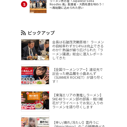
ラーメン界の星『Japanese Soba
Noodles 蔦』創業者・大西祐貴を味わう！
～再始動に込められた想い
ピックアップ
会長は石破茂次期首相！ ラーメン
の自給率わずか14％は向上できる
のか!? 熱論が繰り広げられた「ラ
ーメン議連」総会に潜入レポート
してきた
【全国ラーメンツアー】遠征先で
出会った絶品麺を小島あんず
（SUMMER ROCKET）が語り尽く
す！
【東海エリアの激推しラーメン】
SKE48ラーメン部の部長・相川暖
花がプライベートでお気に入りの
ラーメンを語り尽くします
【辛い/痺れ/冷たい】雲丹うに
（Mirror,Mirror）のこの時期食べる