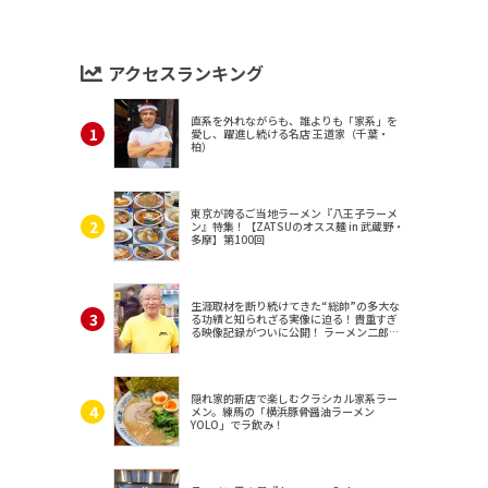
アクセスランキング
直系を外れながらも、誰よりも「家系」を
愛し、躍進し続ける名店 王道家（千葉・
柏）
東京が誇るご当地ラーメン『八王子ラーメ
ン』特集！【ZATSUのオスス麺 in 武蔵野・
多摩】第100回
生涯取材を断り続けてきた“総帥”の多大な
る功績と知られざる実像に迫る！貴重すぎ
る映像記録がついに公開！ ラーメン二郎
（東京・三田）
隠れ家的新店で楽しむクラシカル家系ラー
メン。練馬の「横浜豚骨醤油ラーメン
YOLO」でラ飲み！