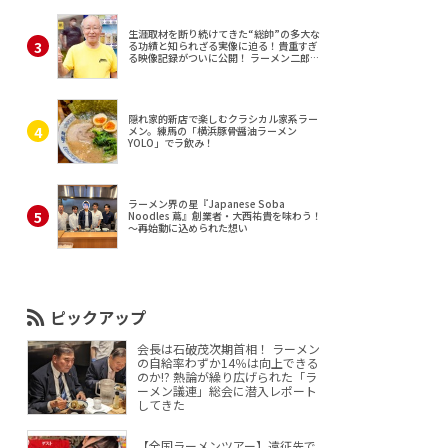
生涯取材を断り続けてきた“総帥”の多大な
る功績と知られざる実像に迫る！貴重すぎ
る映像記録がついに公開！ ラーメン二郎
（東京・三田）
隠れ家的新店で楽しむクラシカル家系ラー
メン。練馬の「横浜豚骨醤油ラーメン
YOLO」でラ飲み！
ラーメン界の星『Japanese Soba
Noodles 蔦』創業者・大西祐貴を味わう！
～再始動に込められた想い
ピックアップ
会長は石破茂次期首相！ ラーメン
の自給率わずか14％は向上できる
のか!? 熱論が繰り広げられた「ラ
ーメン議連」総会に潜入レポート
してきた
【全国ラーメンツアー】遠征先で