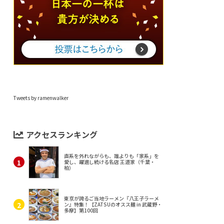
Tweets by ramenwalker
アクセスランキング
直系を外れながらも、誰よりも「家系」を
愛し、躍進し続ける名店 王道家（千葉・
柏）
東京が誇るご当地ラーメン『八王子ラーメ
ン』特集！【ZATSUのオスス麺 in 武蔵野・
多摩】第100回