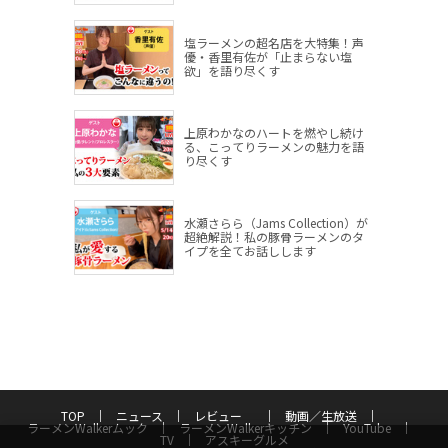
塩ラーメンの超名店を大特集！声
優・香里有佐が「止まらない塩
欲」を語り尽くす
上原わかなのハートを燃やし続け
る、こってりラーメンの魅力を語
り尽くす
水瀬さらら（Jams Collection）が
超絶解説！私の豚骨ラーメンのタ
イプを全てお話しします
TOP
ニュース
レビュー
動画／生放送
ラーメンWalkerムック
ラーメンWalkerキッチン
YouTube
TV
アスキーグルメ