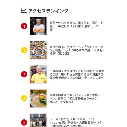
アクセスランキング
直系を外れながらも、誰よりも「家系」を
愛し、躍進し続ける名店 王道家（千葉・
柏）
東京が誇るご当地ラーメン『八王子ラーメ
ン』特集！【ZATSUのオスス麺 in 武蔵野・
多摩】第100回
生涯取材を断り続けてきた“総帥”の多大な
る功績と知られざる実像に迫る！貴重すぎ
る映像記録がついに公開！ ラーメン二郎
（東京・三田）
隠れ家的新店で楽しむクラシカル家系ラー
メン。練馬の「横浜豚骨醤油ラーメン
YOLO」でラ飲み！
ラーメン界の星『Japanese Soba
Noodles 蔦』創業者・大西祐貴を味わう！
～再始動に込められた想い