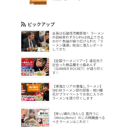
ピックアップ
会長は石破茂次期首相！ ラーメン
の自給率わずか14％は向上できる
のか!? 熱論が繰り広げられた「ラ
ーメン議連」総会に潜入レポート
してきた
【全国ラーメンツアー】遠征先で
出会った絶品麺を小島あんず
（SUMMER ROCKET）が語り尽く
す！
【東海エリアの激推しラーメン】
SKE48ラーメン部の部長・相川暖
花がプライベートでお気に入りの
ラーメンを語り尽くします
【辛い/痺れ/冷たい】雲丹うに
（Mirror,Mirror）のこの時期食べる
べきラーメンはこれだ！