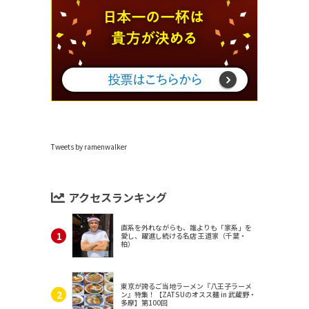
Tweets by ramenwalker
アクセスランキング
直系を外れながらも、誰よりも「家系」を
愛し、躍進し続ける名店 王道家（千葉・
柏）
東京が誇るご当地ラーメン『八王子ラーメ
ン』特集！【ZATSUのオスス麺 in 武蔵野・
多摩】第100回