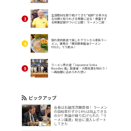
生涯取材を断り続けてきた“総帥”の多大な
る功績と知られざる実像に迫る！貴重すぎ
る映像記録がついに公開！ ラーメン二郎
（東京・三田）
隠れ家的新店で楽しむクラシカル家系ラー
メン。練馬の「横浜豚骨醤油ラーメン
YOLO」でラ飲み！
ラーメン界の星『Japanese Soba
Noodles 蔦』創業者・大西祐貴を味わう！
～再始動に込められた想い
ピックアップ
会長は石破茂次期首相！ ラーメン
の自給率わずか14％は向上できる
のか!? 熱論が繰り広げられた「ラ
ーメン議連」総会に潜入レポート
してきた