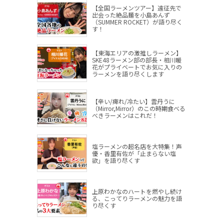
【全国ラーメンツアー】遠征先で
出会った絶品麺を小島あんず
（SUMMER ROCKET）が語り尽く
す！
【東海エリアの激推しラーメン】
SKE48ラーメン部の部長・相川暖
花がプライベートでお気に入りの
ラーメンを語り尽くします
【辛い/痺れ/冷たい】雲丹うに
（Mirror,Mirror）のこの時期食べる
べきラーメンはこれだ！
塩ラーメンの超名店を大特集！声
優・香里有佐が「止まらない塩
欲」を語り尽くす
上原わかなのハートを燃やし続け
る、こってりラーメンの魅力を語
り尽くす