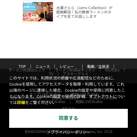
水瀬さらら（Jams Collection）が
超絶解説！私の豚骨ラーメンのタ
イプを全てお話しします
TOP
ニュース
レビュー
動画／生放送
ラーメンWalkerムック
ラーメンWalkerキッチン
YouTube
TV
アスキーグルメ
このサイトでは、利用状況の把握や広告配信などのために、
Cookieを使用してアクセスデータを取得・利用しています。これ
以降のページに遷移した場合、Cookieの設定や使用に同意したこ
エリアLOVEWalker
横浜LOVEWalker
とになります。Cookieの設定や使用の詳細、オプトアウトについ
西新宿LOVEWalker
夜景LOVEWalker
九州LOVEWalker
丸の内LOVEWalker
戦国LOVEWalker
ては
詳細
をご覧ください。
ASCII.jp
同意する
サイトポリシー
プライバシーポリシー
運営会社
お問い合わせ
©KADOKAWA ASCII Research Laboratories, Inc. 2026
＞プライバシーポリシー