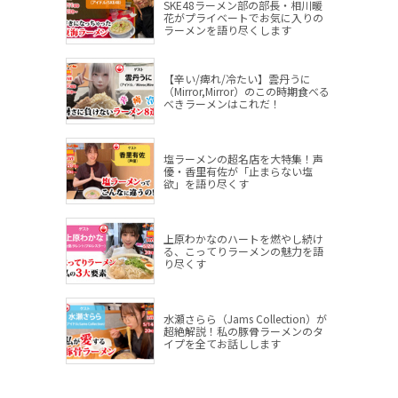
SKE48ラーメン部の部長・相川暖
花がプライベートでお気に入りの
ラーメンを語り尽くします
【辛い/痺れ/冷たい】雲丹うに
（Mirror,Mirror）のこの時期食べる
べきラーメンはこれだ！
塩ラーメンの超名店を大特集！声
優・香里有佐が「止まらない塩
欲」を語り尽くす
上原わかなのハートを燃やし続け
る、こってりラーメンの魅力を語
り尽くす
水瀬さらら（Jams Collection）が
超絶解説！私の豚骨ラーメンのタ
イプを全てお話しします