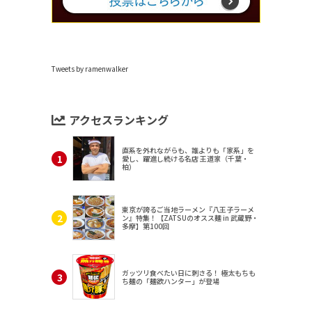
Tweets by ramenwalker
アクセスランキング
直系を外れながらも、誰よりも「家系」を
愛し、躍進し続ける名店 王道家（千葉・
柏）
東京が誇るご当地ラーメン『八王子ラーメ
ン』特集！【ZATSUのオスス麺 in 武蔵野・
多摩】第100回
ガッツリ食べたい日に刺さる！ 極太もちも
ち麺の「麺欲ハンター」が登場