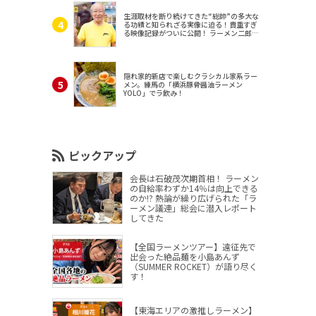
生涯取材を断り続けてきた“総帥”の多大な
る功績と知られざる実像に迫る！貴重すぎ
る映像記録がついに公開！ ラーメン二郎
（東京・三田）
隠れ家的新店で楽しむクラシカル家系ラー
メン。練馬の「横浜豚骨醤油ラーメン
YOLO」でラ飲み！
ピックアップ
会長は石破茂次期首相！ ラーメン
の自給率わずか14％は向上できる
のか!? 熱論が繰り広げられた「ラ
ーメン議連」総会に潜入レポート
してきた
【全国ラーメンツアー】遠征先で
出会った絶品麺を小島あんず
（SUMMER ROCKET）が語り尽く
す！
【東海エリアの激推しラーメン】