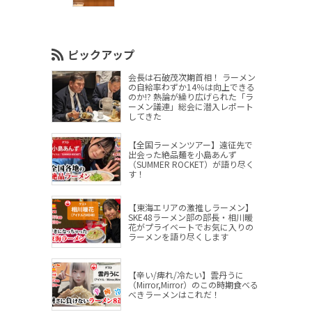
ピックアップ
会長は石破茂次期首相！ ラーメン
の自給率わずか14％は向上できる
のか!? 熱論が繰り広げられた「ラ
ーメン議連」総会に潜入レポート
してきた
【全国ラーメンツアー】遠征先で
出会った絶品麺を小島あんず
（SUMMER ROCKET）が語り尽く
す！
【東海エリアの激推しラーメン】
SKE48ラーメン部の部長・相川暖
花がプライベートでお気に入りの
ラーメンを語り尽くします
【辛い/痺れ/冷たい】雲丹うに
（Mirror,Mirror）のこの時期食べる
べきラーメンはこれだ！