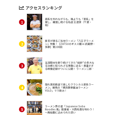
アクセスランキング
直系を外れながらも、誰よりも「家系」を
愛し、躍進し続ける名店 王道家（千葉・
柏）
東京が誇るご当地ラーメン『八王子ラーメ
ン』特集！【ZATSUのオスス麺 in 武蔵野・
多摩】第100回
生涯取材を断り続けてきた“総帥”の多大な
る功績と知られざる実像に迫る！貴重すぎ
る映像記録がついに公開！ ラーメン二郎
（東京・三田）
隠れ家的新店で楽しむクラシカル家系ラー
メン。練馬の「横浜豚骨醤油ラーメン
YOLO」でラ飲み！
ラーメン界の星『Japanese Soba
Noodles 蔦』創業者・大西祐貴を味わう！
～再始動に込められた想い