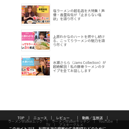
塩ラーメンの超名店を大特集！声
優・香里有佐が「止まらない塩
欲」を語り尽くす
上原わかなのハートを燃やし続け
る、こってりラーメンの魅力を語
り尽くす
水瀬さらら（Jams Collection）が
超絶解説！私の豚骨ラーメンのタ
イプを全てお話しします
TOP
ニュース
レビュー
動画／生放送
ラーメンWalkerムック
ラーメンWalkerキッチン
YouTube
TV
アスキーグルメ
このサイトでは、利用状況の把握や広告配信などのために、