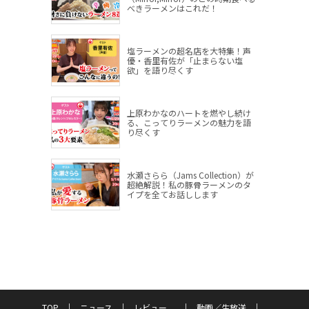
べきラーメンはこれだ！
塩ラーメンの超名店を大特集！声
優・香里有佐が「止まらない塩
欲」を語り尽くす
上原わかなのハートを燃やし続け
る、こってりラーメンの魅力を語
り尽くす
水瀬さらら（Jams Collection）が
超絶解説！私の豚骨ラーメンのタ
イプを全てお話しします
TOP
ニュース
レビュー
動画／生放送