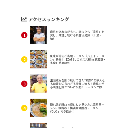
アクセスランキング
直系を外れながらも、誰よりも「家系」を
愛し、躍進し続ける名店 王道家（千葉・
柏）
東京が誇るご当地ラーメン『八王子ラーメ
ン』特集！【ZATSUのオスス麺 in 武蔵野・
多摩】第100回
生涯取材を断り続けてきた“総帥”の多大な
る功績と知られざる実像に迫る！貴重すぎ
る映像記録がついに公開！ ラーメン二郎
（東京・三田）
隠れ家的新店で楽しむクラシカル家系ラー
メン。練馬の「横浜豚骨醤油ラーメン
YOLO」でラ飲み！