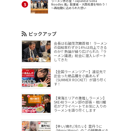
ラーメン界の星『Japanese Soba
Noodles 蔦』創業者・大西祐貴を味わう！
～再始動に込められた想い
ピックアップ
会長は石破茂次期首相！ ラーメン
の自給率わずか14％は向上できる
のか!? 熱論が繰り広げられた「ラ
ーメン議連」総会に潜入レポート
してきた
【全国ラーメンツアー】遠征先で
出会った絶品麺を小島あんず
（SUMMER ROCKET）が語り尽く
す！
【東海エリアの激推しラーメン】
SKE48ラーメン部の部長・相川暖
花がプライベートでお気に入りの
ラーメンを語り尽くします
【辛い/痺れ/冷たい】雲丹うに
（Mirror,Mirror）のこの時期食べる