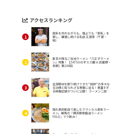
アクセスランキング
直系を外れながらも、誰よりも「家系」を
愛し、躍進し続ける名店 王道家（千葉・
柏）
東京が誇るご当地ラーメン『八王子ラーメ
ン』特集！【ZATSUのオスス麺 in 武蔵野・
多摩】第100回
生涯取材を断り続けてきた“総帥”の多大な
る功績と知られざる実像に迫る！貴重すぎ
る映像記録がついに公開！ ラーメン二郎
（東京・三田）
隠れ家的新店で楽しむクラシカル家系ラー
メン。練馬の「横浜豚骨醤油ラーメン
YOLO」でラ飲み！