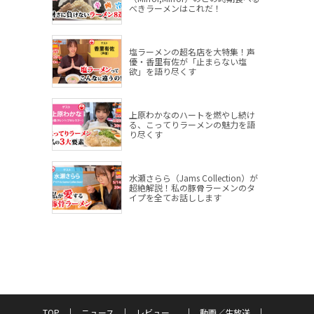
べきラーメンはこれだ！
塩ラーメンの超名店を大特集！声
優・香里有佐が「止まらない塩
欲」を語り尽くす
上原わかなのハートを燃やし続け
る、こってりラーメンの魅力を語
り尽くす
水瀬さらら（Jams Collection）が
超絶解説！私の豚骨ラーメンのタ
イプを全てお話しします
TOP
ニュース
レビュー
動画／生放送