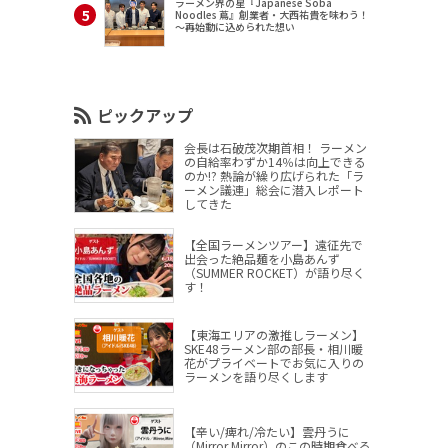
ラーメン界の星『Japanese Soba
Noodles 蔦』創業者・大西祐貴を味わう！
～再始動に込められた想い
ピックアップ
会長は石破茂次期首相！ ラーメン
の自給率わずか14％は向上できる
のか!? 熱論が繰り広げられた「ラ
ーメン議連」総会に潜入レポート
してきた
【全国ラーメンツアー】遠征先で
出会った絶品麺を小島あんず
（SUMMER ROCKET）が語り尽く
す！
【東海エリアの激推しラーメン】
SKE48ラーメン部の部長・相川暖
花がプライベートでお気に入りの
ラーメンを語り尽くします
【辛い/痺れ/冷たい】雲丹うに
（Mirror,Mirror）のこの時期食べる