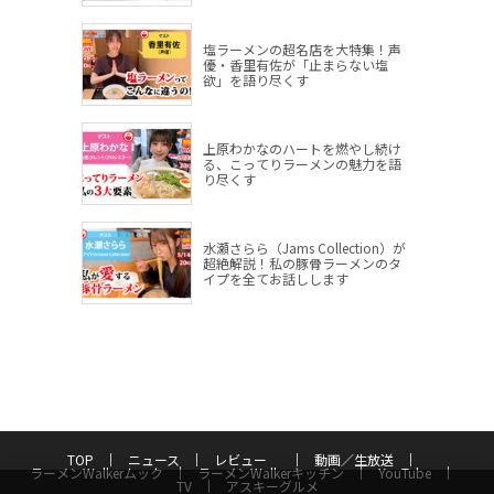
塩ラーメンの超名店を大特集！声
優・香里有佐が「止まらない塩
欲」を語り尽くす
上原わかなのハートを燃やし続け
る、こってりラーメンの魅力を語
り尽くす
水瀬さらら（Jams Collection）が
超絶解説！私の豚骨ラーメンのタ
イプを全てお話しします
TOP
ニュース
レビュー
動画／生放送
ラーメンWalkerムック
ラーメンWalkerキッチン
YouTube
TV
アスキーグルメ