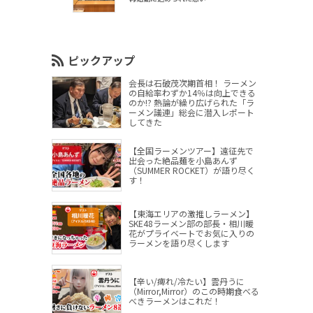
ピックアップ
会長は石破茂次期首相！ ラーメン
の自給率わずか14％は向上できる
のか!? 熱論が繰り広げられた「ラ
ーメン議連」総会に潜入レポート
してきた
【全国ラーメンツアー】遠征先で
出会った絶品麺を小島あんず
（SUMMER ROCKET）が語り尽く
す！
【東海エリアの激推しラーメン】
SKE48ラーメン部の部長・相川暖
花がプライベートでお気に入りの
ラーメンを語り尽くします
【辛い/痺れ/冷たい】雲丹うに
（Mirror,Mirror）のこの時期食べる
べきラーメンはこれだ！