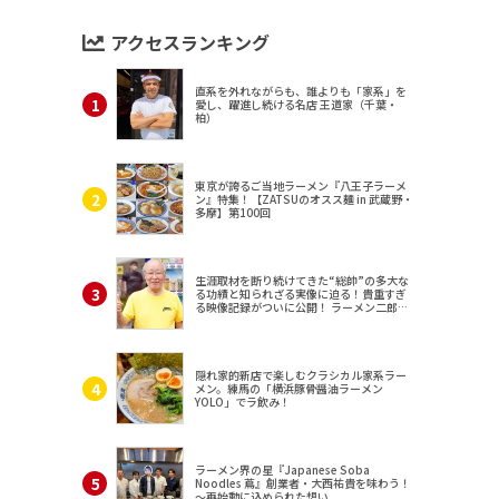
アクセスランキング
直系を外れながらも、誰よりも「家系」を
愛し、躍進し続ける名店 王道家（千葉・
柏）
東京が誇るご当地ラーメン『八王子ラーメ
ン』特集！【ZATSUのオスス麺 in 武蔵野・
多摩】第100回
生涯取材を断り続けてきた“総帥”の多大な
る功績と知られざる実像に迫る！貴重すぎ
る映像記録がついに公開！ ラーメン二郎
（東京・三田）
隠れ家的新店で楽しむクラシカル家系ラー
メン。練馬の「横浜豚骨醤油ラーメン
YOLO」でラ飲み！
ラーメン界の星『Japanese Soba
Noodles 蔦』創業者・大西祐貴を味わう！
～再始動に込められた想い