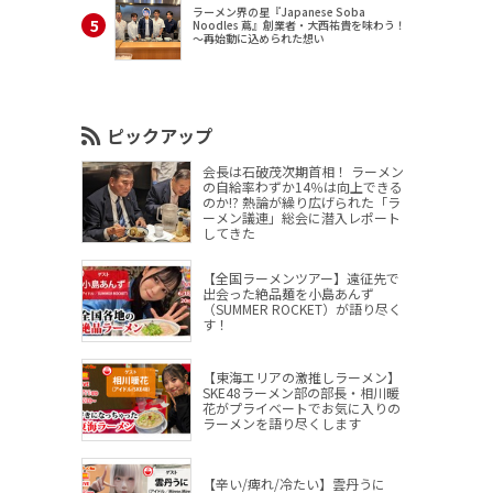
ラーメン界の星『Japanese Soba
Noodles 蔦』創業者・大西祐貴を味わう！
～再始動に込められた想い
ピックアップ
会長は石破茂次期首相！ ラーメン
の自給率わずか14％は向上できる
のか!? 熱論が繰り広げられた「ラ
ーメン議連」総会に潜入レポート
してきた
【全国ラーメンツアー】遠征先で
出会った絶品麺を小島あんず
（SUMMER ROCKET）が語り尽く
す！
【東海エリアの激推しラーメン】
SKE48ラーメン部の部長・相川暖
花がプライベートでお気に入りの
ラーメンを語り尽くします
【辛い/痺れ/冷たい】雲丹うに