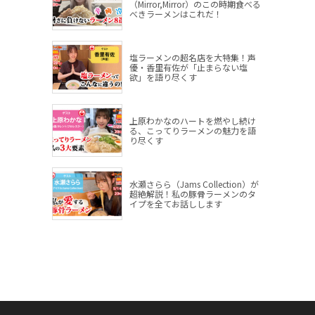
（Mirror,Mirror）のこの時期食べる
べきラーメンはこれだ！
塩ラーメンの超名店を大特集！声
優・香里有佐が「止まらない塩
欲」を語り尽くす
上原わかなのハートを燃やし続け
る、こってりラーメンの魅力を語
り尽くす
水瀬さらら（Jams Collection）が
超絶解説！私の豚骨ラーメンのタ
イプを全てお話しします