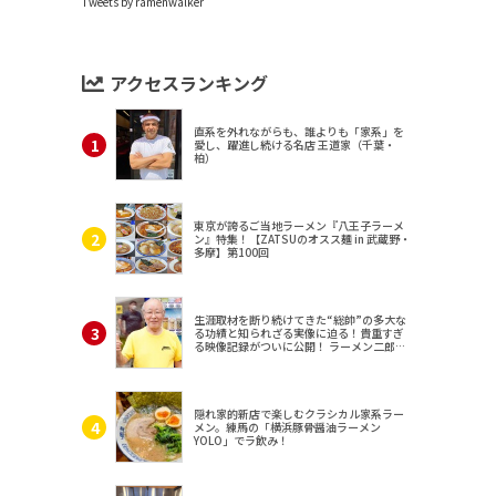
Tweets by ramenwalker
アクセスランキング
直系を外れながらも、誰よりも「家系」を
愛し、躍進し続ける名店 王道家（千葉・
柏）
東京が誇るご当地ラーメン『八王子ラーメ
ン』特集！【ZATSUのオスス麺 in 武蔵野・
多摩】第100回
生涯取材を断り続けてきた“総帥”の多大な
る功績と知られざる実像に迫る！貴重すぎ
る映像記録がついに公開！ ラーメン二郎
（東京・三田）
隠れ家的新店で楽しむクラシカル家系ラー
メン。練馬の「横浜豚骨醤油ラーメン
YOLO」でラ飲み！