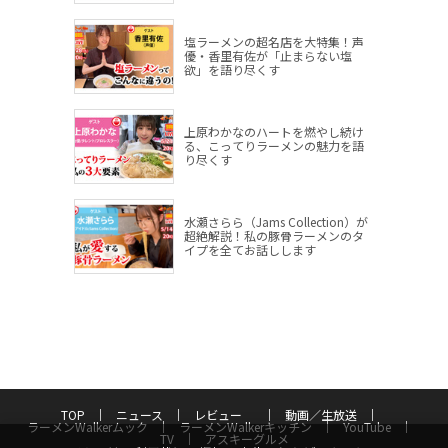
塩ラーメンの超名店を大特集！声
優・香里有佐が「止まらない塩
欲」を語り尽くす
上原わかなのハートを燃やし続け
る、こってりラーメンの魅力を語
り尽くす
水瀬さらら（Jams Collection）が
超絶解説！私の豚骨ラーメンのタ
イプを全てお話しします
TOP
ニュース
レビュー
動画／生放送
ラーメンWalkerムック
ラーメンWalkerキッチン
YouTube
TV
アスキーグルメ