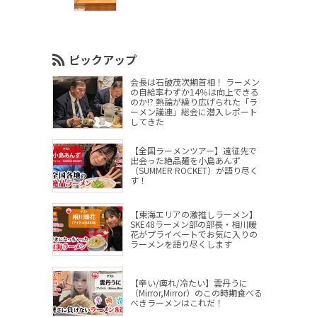
ピックアップ
会長は石破茂次期首相！ ラーメン
の自給率わずか14％は向上できる
のか!? 熱論が繰り広げられた「ラ
ーメン議連」総会に潜入レポート
してきた
【全国ラーメンツアー】遠征先で
出会った絶品麺を小島あんず
（SUMMER ROCKET）が語り尽く
す！
【東海エリアの激推しラーメン】
SKE48ラーメン部の部長・相川暖
花がプライベートでお気に入りの
ラーメンを語り尽くします
【辛い/痺れ/冷たい】雲丹うに
（Mirror,Mirror）のこの時期食べる
べきラーメンはこれだ！