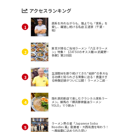
アクセスランキング
直系を外れながらも、誰よりも「家系」を
愛し、躍進し続ける名店 王道家（千葉・
柏）
東京が誇るご当地ラーメン『八王子ラーメ
ン』特集！【ZATSUのオスス麺 in 武蔵野・
多摩】第100回
生涯取材を断り続けてきた“総帥”の多大な
る功績と知られざる実像に迫る！貴重すぎ
る映像記録がついに公開！ ラーメン二郎
（東京・三田）
隠れ家的新店で楽しむクラシカル家系ラー
メン。練馬の「横浜豚骨醤油ラーメン
YOLO」でラ飲み！
ラーメン界の星『Japanese Soba
Noodles 蔦』創業者・大西祐貴を味わう！
～再始動に込められた想い