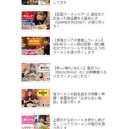
してきた
【全国ラーメンツアー】遠征先で
出会った絶品麺を小島あんず
（SUMMER ROCKET）が語り尽く
す！
【東海エリアの激推しラーメン】
SKE48ラーメン部の部長・相川暖
花がプライベートでお気に入りの
ラーメンを語り尽くします
【辛い/痺れ/冷たい】雲丹うに
（Mirror,Mirror）のこの時期食べる
べきラーメンはこれだ！
塩ラーメンの超名店を大特集！声
優・香里有佐が「止まらない塩
欲」を語り尽くす
上原わかなのハートを燃やし続け
る、こってりラーメンの魅力を語
り尽くす