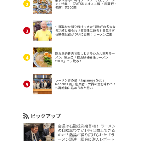
ン』特集！【ZATSUのオスス麺 in 武蔵野・
多摩】第100回
生涯取材を断り続けてきた“総帥”の多大な
る功績と知られざる実像に迫る！貴重すぎ
る映像記録がついに公開！ ラーメン二郎
（東京・三田）
隠れ家的新店で楽しむクラシカル家系ラー
メン。練馬の「横浜豚骨醤油ラーメン
YOLO」でラ飲み！
ラーメン界の星『Japanese Soba
Noodles 蔦』創業者・大西祐貴を味わう！
～再始動に込められた想い
ピックアップ
会長は石破茂次期首相！ ラーメン
の自給率わずか14％は向上できる
のか!? 熱論が繰り広げられた「ラ
ーメン議連」総会に潜入レポート