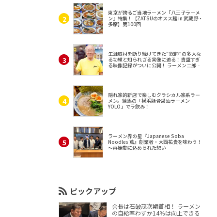
東京が誇るご当地ラーメン『八王子ラーメ
ン』特集！【ZATSUのオスス麺 in 武蔵野・
多摩】第100回
生涯取材を断り続けてきた“総帥”の多大な
る功績と知られざる実像に迫る！貴重すぎ
る映像記録がついに公開！ ラーメン二郎
（東京・三田）
隠れ家的新店で楽しむクラシカル家系ラー
メン。練馬の「横浜豚骨醤油ラーメン
YOLO」でラ飲み！
ラーメン界の星『Japanese Soba
Noodles 蔦』創業者・大西祐貴を味わう！
～再始動に込められた想い
ピックアップ
会長は石破茂次期首相！ ラーメン
の自給率わずか14％は向上できる