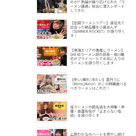
のか!? 熱論が繰り広げられた「ラ
ーメン議連」総会に潜入レポート
してきた
【全国ラーメンツアー】遠征先で
出会った絶品麺を小島あんず
（SUMMER ROCKET）が語り尽く
す！
【東海エリアの激推しラーメン】
SKE48ラーメン部の部長・相川暖
花がプライベートでお気に入りの
ラーメンを語り尽くします
【辛い/痺れ/冷たい】雲丹うに
（Mirror,Mirror）のこの時期食べる
べきラーメンはこれだ！
塩ラーメンの超名店を大特集！声
優・香里有佐が「止まらない塩
欲」を語り尽くす
上原わかなのハートを燃やし続け