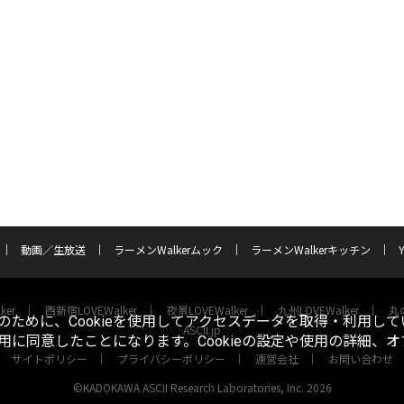
動画／生放送
ラーメンWalkerムック
ラーメンWalkerキッチン
ker
西新宿LOVEWalker
夜景LOVEWalker
九州LOVEWalker
丸の
ために、Cookieを使用してアクセスデータを取得・利用して
ASCII.jp
使用に同意したことになります。Cookieの設定や使用の詳細、
サイトポリシー
プライバシーポリシー
運営会社
お問い合わせ
©KADOKAWA ASCII Research Laboratories, Inc. 2026