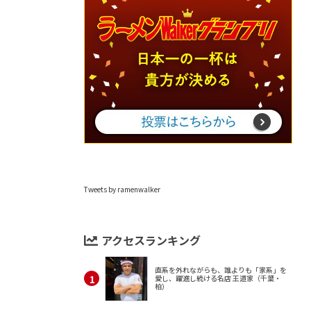
Tweets by ramenwalker
アクセスランキング
直系を外れながらも、誰よりも「家系」を
愛し、躍進し続ける名店 王道家（千葉・
柏）