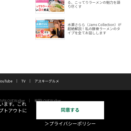
る、こってりラーメンの魅力を語
り尽くす
水瀬さらら（Jams Collection）が
超絶解説！私の豚骨ラーメンのタ
イプを全てお話しします
YouTube
TV
アスキーグルメ
内LOVEWalker
戦国LOVEWalker
います。これ
同意する
オプトアウトに
＞プライバシーポリシー