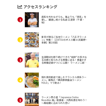
アクセスランキング
直系を外れながらも、誰よりも「家系」を
愛し、躍進し続ける名店 王道家（千葉・
柏）
東京が誇るご当地ラーメン『八王子ラーメ
ン』特集！【ZATSUのオスス麺 in 武蔵野・
多摩】第100回
生涯取材を断り続けてきた“総帥”の多大な
る功績と知られざる実像に迫る！貴重すぎ
る映像記録がついに公開！ ラーメン二郎
（東京・三田）
隠れ家的新店で楽しむクラシカル家系ラー
メン。練馬の「横浜豚骨醤油ラーメン
YOLO」でラ飲み！
ラーメン界の星『Japanese Soba
Noodles 蔦』創業者・大西祐貴を味わう！
～再始動に込められた想い