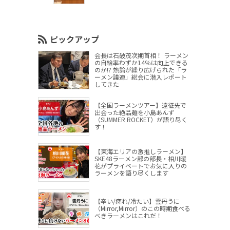
ピックアップ
会長は石破茂次期首相！ ラーメン
の自給率わずか14％は向上できる
のか!? 熱論が繰り広げられた「ラ
ーメン議連」総会に潜入レポート
してきた
【全国ラーメンツアー】遠征先で
出会った絶品麺を小島あんず
（SUMMER ROCKET）が語り尽く
す！
【東海エリアの激推しラーメン】
SKE48ラーメン部の部長・相川暖
花がプライベートでお気に入りの
ラーメンを語り尽くします
【辛い/痺れ/冷たい】雲丹うに
（Mirror,Mirror）のこの時期食べる
べきラーメンはこれだ！