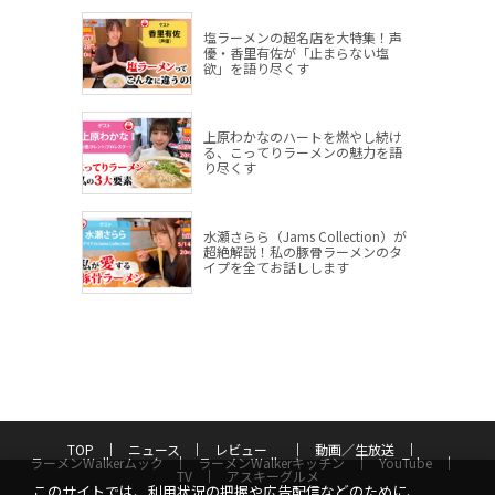
塩ラーメンの超名店を大特集！声
優・香里有佐が「止まらない塩
欲」を語り尽くす
上原わかなのハートを燃やし続け
る、こってりラーメンの魅力を語
り尽くす
水瀬さらら（Jams Collection）が
超絶解説！私の豚骨ラーメンのタ
イプを全てお話しします
TOP
ニュース
レビュー
動画／生放送
ラーメンWalkerムック
ラーメンWalkerキッチン
YouTube
TV
アスキーグルメ
このサイトでは、利用状況の把握や広告配信などのために、