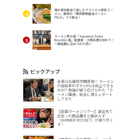
隠れ家的新店で楽しむクラシカル家系ラー
メン。練馬の「横浜豚骨醤油ラーメン
YOLO」でラ飲み！
ラーメン界の星『Japanese Soba
Noodles 蔦』創業者・大西祐貴を味わう！
～再始動に込められた想い
ピックアップ
会長は石破茂次期首相！ ラーメン
の自給率わずか14％は向上できる
のか!? 熱論が繰り広げられた「ラ
ーメン議連」総会に潜入レポート
してきた
【全国ラーメンツアー】遠征先で
出会った絶品麺を小島あんず
（SUMMER ROCKET）が語り尽く
す！