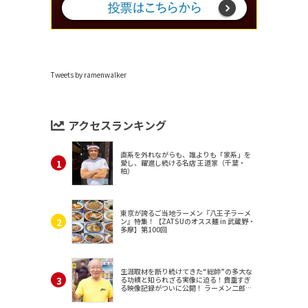
Tweets by ramenwalker
アクセスランキング
直系を外れながらも、誰よりも「家系」を
愛し、躍進し続ける名店 王道家（千葉・
柏）
東京が誇るご当地ラーメン『八王子ラーメ
ン』特集！【ZATSUのオスス麺 in 武蔵野・
多摩】第100回
生涯取材を断り続けてきた“総帥”の多大な
る功績と知られざる実像に迫る！貴重すぎ
る映像記録がついに公開！ ラーメン二郎
（東京・三田）