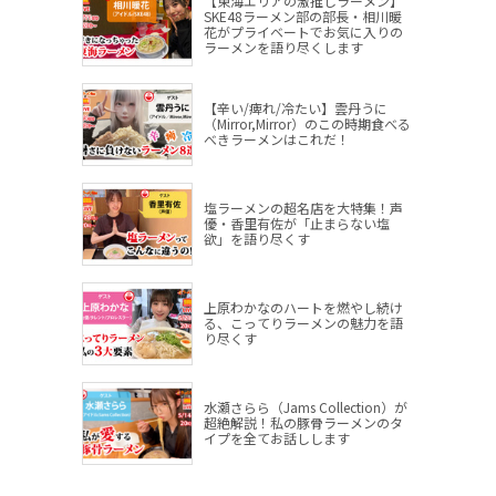
【東海エリアの激推しラーメン】
SKE48ラーメン部の部長・相川暖
花がプライベートでお気に入りの
ラーメンを語り尽くします
【辛い/痺れ/冷たい】雲丹うに
（Mirror,Mirror）のこの時期食べる
べきラーメンはこれだ！
塩ラーメンの超名店を大特集！声
優・香里有佐が「止まらない塩
欲」を語り尽くす
上原わかなのハートを燃やし続け
る、こってりラーメンの魅力を語
り尽くす
水瀬さらら（Jams Collection）が
超絶解説！私の豚骨ラーメンのタ
イプを全てお話しします