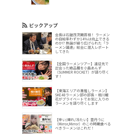
ピックアップ
会長は石破茂次期首相！ ラーメン
の自給率わずか14％は向上できる
のか!? 熱論が繰り広げられた「ラ
ーメン議連」総会に潜入レポート
してきた
【全国ラーメンツアー】遠征先で
出会った絶品麺を小島あんず
（SUMMER ROCKET）が語り尽く
す！
【東海エリアの激推しラーメン】
SKE48ラーメン部の部長・相川暖
花がプライベートでお気に入りの
ラーメンを語り尽くします
【辛い/痺れ/冷たい】雲丹うに
（Mirror,Mirror）のこの時期食べる
べきラーメンはこれだ！