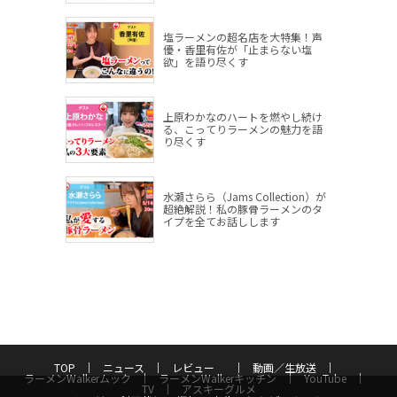
塩ラーメンの超名店を大特集！声
優・香里有佐が「止まらない塩
欲」を語り尽くす
上原わかなのハートを燃やし続け
る、こってりラーメンの魅力を語
り尽くす
水瀬さらら（Jams Collection）が
超絶解説！私の豚骨ラーメンのタ
イプを全てお話しします
TOP
ニュース
レビュー
動画／生放送
ラーメンWalkerムック
ラーメンWalkerキッチン
YouTube
TV
アスキーグルメ