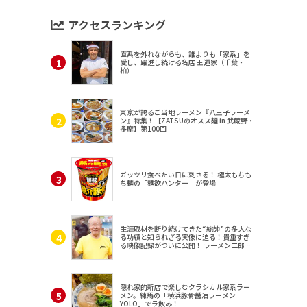
アクセスランキング
直系を外れながらも、誰よりも「家系」を
愛し、躍進し続ける名店 王道家（千葉・
柏）
東京が誇るご当地ラーメン『八王子ラーメ
ン』特集！【ZATSUのオスス麺 in 武蔵野・
多摩】第100回
ガッツリ食べたい日に刺さる！ 極太もちも
ち麺の「麺欲ハンター」が登場
生涯取材を断り続けてきた“総帥”の多大な
る功績と知られざる実像に迫る！貴重すぎ
る映像記録がついに公開！ ラーメン二郎
（東京・三田）
隠れ家的新店で楽しむクラシカル家系ラー
メン。練馬の「横浜豚骨醤油ラーメン
YOLO」でラ飲み！